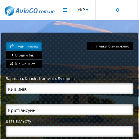
УКР
Туди і назад
тільки бізнес-клас
В один бік
Кілька міст
Варшава
,
Краків
,
Кишинів
,
Бухарест
Дата вильоту