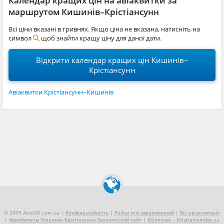
Календар кращих цін на авіаквитки за
маршрутом Кишинів–Крiстiансунн
Всі ціни вказані в гривнях. Якщо ціна не вказана, натисніть на
символ
щоб знайти кращу ціну для даної дати.
Відкрити календар кращих цін Кишинів–
Крiстiансунн
Авіаквитки Крiстiансунн–Кишинів
© 2009 AviaGO.com.ua |
Конфіденційність
|
Рейси усіх авіакомпаній
|
Всі авіакомпанії
|
Авиабилеты Кишинів–Крiстiансунн, Белорусский сайт
|
Kišiniovas – Kristiansundas su