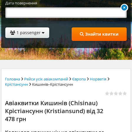
Дата повернення
1 passenger
Знайти квитки
Головна
Рейси усіх авіакомпаній
Європа
Норвегія
Крiстiансунн
Кишинів–Крiстiансунн
Авіаквитки Кишинів (Chisinau)
Крiстiансунн (Kristiansund) від 32
478 грн