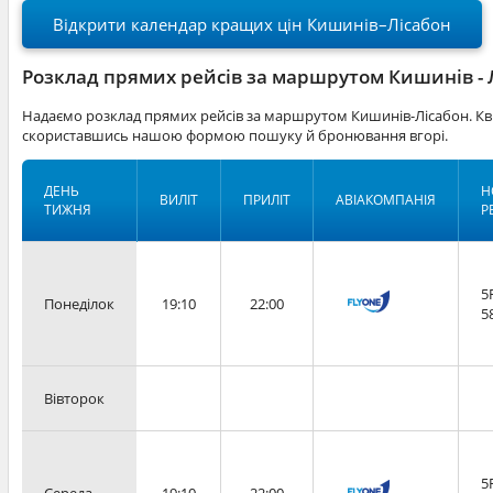
Відкрити календар кращих цін Кишинів–Лісабон
Розклад прямих рейсів за маршрутом Кишинів - 
Надаємо розклад прямих рейсів за маршрутом Кишинів-Лісабон. Кви
скориставшись нашою формою пошуку й бронювання вгорі.
ДЕНЬ
Н
ВИЛІТ
ПРИЛІТ
АВІАКОМПАНІЯ
ТИЖНЯ
Р
5
Понеділок
19:10
22:00
5
Вівторок
5
Середа
19:10
22:00