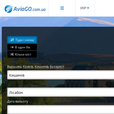
УКР
Туди і назад
В один бік
Кілька міст
Варшава
,
Краків
,
Кишинів
,
Бухарест
Дата вильоту