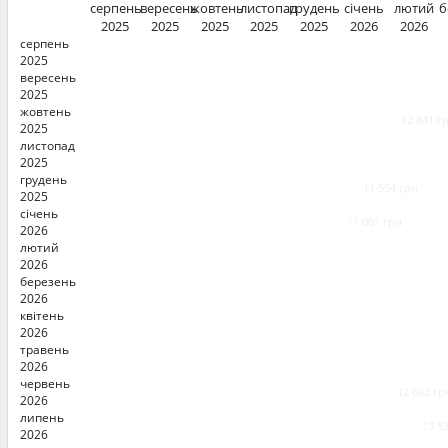
серпень
вересень
жовтень
листопад
грудень
січень
лютий
б
2025
2025
2025
2025
2025
2026
2026
серпень
2025
вересень
2025
жовтень
12 841 г
2025
листопад
2025
грудень
11 554 грн
2025
січень
11 001 грн
2026
лютий
2026
березень
2026
квітень
2026
травень
2026
червень
12 692 гр
2026
липень
13 5
2026