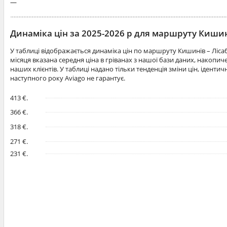
—
Динаміка цін за 2025-2026 р для маршруту Киши
У таблиці відображається динаміка цін по маршруту Кишинів – Ліса
місяця вказана середня ціна в гріванах з нашої бази даних, накопи
наших клієнтів. У таблиці надано тільки тенденція зміни цін, іденти
наступного року Aviago не гарантує.
413 €.
366 €.
318 €.
271 €.
231 €.