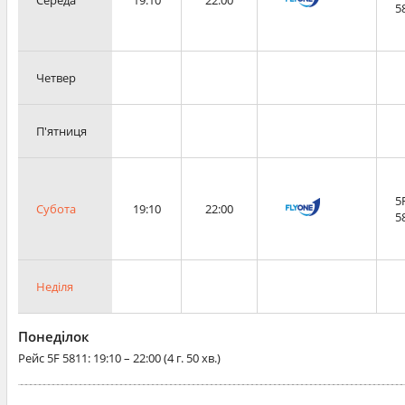
5
Четвер
П'ятниця
5
Субота
19:10
22:00
5
Неділя
Понеділок
Рейс
5F 5811
: 19:10 – 22:00 (4 г. 50 хв.)