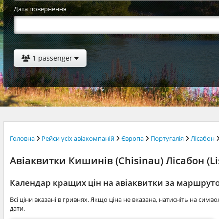
Дата повернення
1 passenger
Головна
Рейси усіх авіакомпаній
Європа
Португалія
Лісабон
Авіаквитки Кишинів (Chisinau) Лісабон (Lis
Календар кращих цін на авіаквитки за маршрут
Всі ціни вказані в гривнях. Якщо ціна не вказана, натисніть на симв
дати.