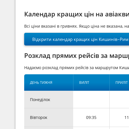
Календар кращих цін на авіак
Всі ціни вказані в гривнях. Якщо ціна не вказана, 
Відкрити календар кращих цін Кишинів–Рим
Розклад прямих рейсів за марш
Надаємо розклад прямих рейсів за маршрутом Киши
ДЕНЬ ТИЖНЯ
ВИЛІТ
ПРИЛІТ
Понеділок
Вівторок
09:35
11