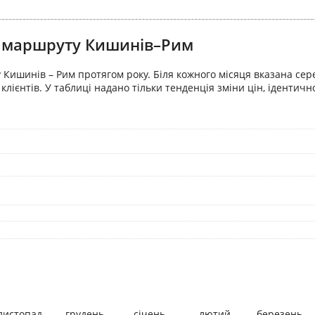
ля маршруту Кишинів–Рим
Кишинів – Рим протягом року. Біля кожного місяця вказана сере
лієнтів. У таблиці надано тільки тенденція зміни цін, ідентичн
листопад
грудень
січень
лютий
березень