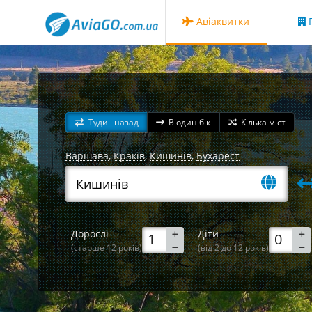
Авіаквитки
Г
Туди і назад
В один бік
Кілька міст
Варшава
,
Краків
,
Кишинів
,
Бухарест
Дорослі
Діти
(старше 12 років)
(від 2 до 12 років)