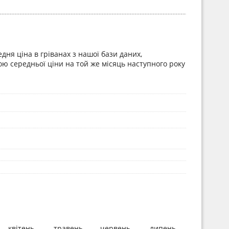
дня ціна в гріванах з нашої бази даних,
ою середньої ціни на той же місяць наступного року
квітень
травень
червень
липень