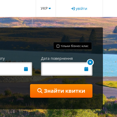
УКР
увійти
тільки бізнес-клас
оту
Дата повернення
Знайти квитки