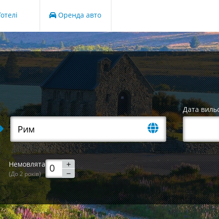
отелі
Оренда авто
Дата виль
Немовлята
(До 2 років)