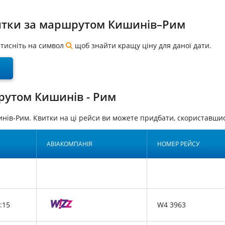
витки за маршрутом Кишинів–Рим
натисніть на символ
щоб знайти кращу ціну для даної дати.
рутом Кишинів - Рим
нів-Рим. Квитки на ці рейси ви можете придбати, скориставш
АВІАКОМПАНІЯ
НОМЕР РЕЙСУ
:15
W4 3963