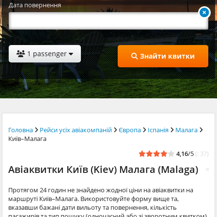
Дата повернення
1 passenger
Знайти квитки
Головна
Рейси усіх авіакомпаній
Європа
Іспанія
Малага
Київ–Малага
4,16
/5
(: 37)
Авіаквитки Київ (Kiev) Малага (Malaga)
Протягом 24 годин не знайдено жодної ціни на авіаквитки на
маршруті Київ–Малага. Використовуйте форму вище та,
вказавши бажані дати вильоту та повернення, кількість
пасажирів та тип пошуку (одночасний або зі зворотним квитком),