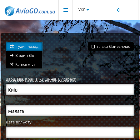
УКР
Туди і назад
тільки бізнес-клас
В один бік
Кілька міст
Варшава
,
Краків
,
Кишинів
,
Бухарест
Дата вильоту