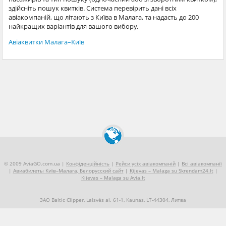
здійсніть пошук квитків. Система перевірить дані всіх
авіакомпаній, що літають з Київа в Малага, та надасть до 200
найкращих варіантів для вашого вибору.
Авіаквитки Малага–Київ
© 2009 AviaGO.com.ua |
Конфіденційність
|
Рейси усіх авіакомпаній
|
Всі авіакомпанії
|
Авиабилеты Київ–Малага, Белорусский сайт
|
Kijevas – Malaga su Skrendam24.lt
|
Kijevas – Malaga su Avia.lt
ЗАО Baltic Clipper, Laisvės al. 61-1, Kaunas, LT-44304, Литва
+370 5 2490909