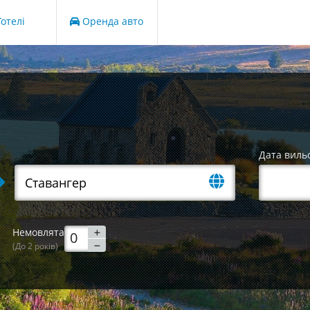
отелі
Оренда авто
Дата виль
Немовлята
(До 2 років)