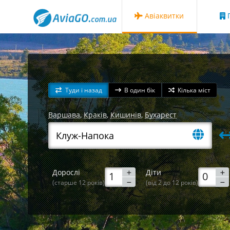
Авіаквитки
Г
Туди і назад
В один бік
Кілька міст
Варшава
,
Краків
,
Кишинів
,
Бухарест
Дорослі
Діти
(старше 12 років)
(від 2 до 12 років)