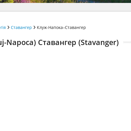
гія
Ставангер
Клуж-Напока–Ставангер
j-Napoca) Ставангер (Stavanger)