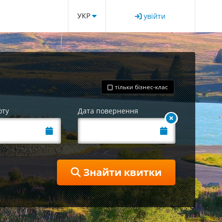
УКР
увійти
тільки бізнес-клас
оту
Дата повернення
Знайти квитки