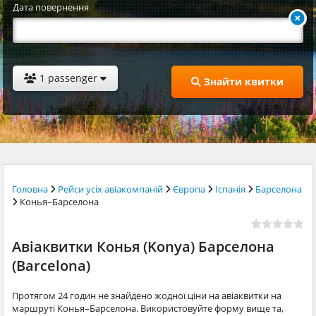
Дата повернення
1 passenger
Знайти квитки
Головна
Рейси усіх авіакомпаній
Європа
Іспанія
Барселона
Конья–Барселона
Авіаквитки Конья (Konya) Барселона
(Barcelona)
Протягом 24 годин не знайдено жодної ціни на авіаквитки на
маршруті Конья–Барселона. Використовуйте форму вище та,