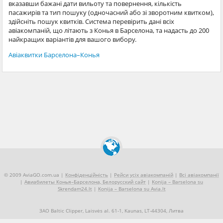
вказавши бажані дати вильоту та повернення, кількість
пасажирів та тип пошуку (одночасний або зі зворотним квитком),
здійсніть пошук квитків. Система перевірить дані всіх
авіакомпаній, що літають з Конья в Барселона, та надасть до 200
найкращих варіантів для вашого вибору.
Авіаквитки Барселона–Конья
© 2009 AviaGO.com.ua |
Конфіденційність
|
Рейси усіх авіакомпаній
|
Всі авіакомпанії
|
Авиабилеты Конья–Барселона, Белорусский сайт
|
Konija – Barselona su
Skrendam24.lt
|
Konija – Barselona su Avia.lt
ЗАО Baltic Clipper, Laisvės al. 61-1, Kaunas, LT-44304, Литва