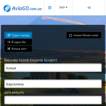
УКР
Туди і назад
тільки бізнес-клас
В один бік
Кілька міст
Варшава
,
Краків
,
Кишинів
,
Бухарест
Дата вильоту