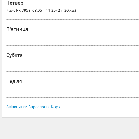
Четвер
Рейс
FR 7958
: 08:05 – 11:25 (2 г. 20 хв.)
П'ятниця
—
Субота
—
Неділя
—
Авіаквитки Барселона–Корк