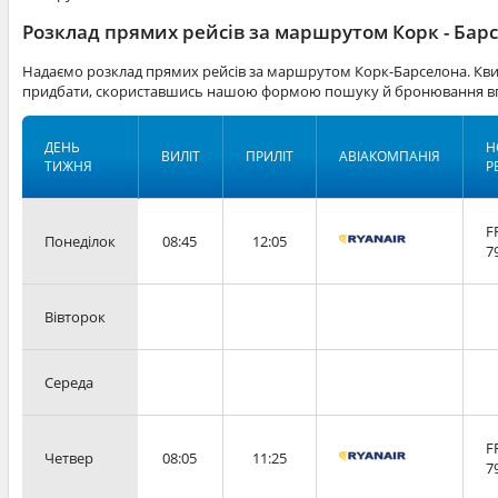
Розклад прямих рейсів за маршрутом Корк - Бар
Надаємо розклад прямих рейсів за маршрутом Корк-Барселона. Квит
придбати, скориставшись нашою формою пошуку й бронювання вг
ДЕНЬ
Н
ВИЛІТ
ПРИЛІТ
АВІАКОМПАНІЯ
ТИЖНЯ
Р
F
Понеділок
08:45
12:05
7
Вівторок
Середа
F
Четвер
08:05
11:25
7