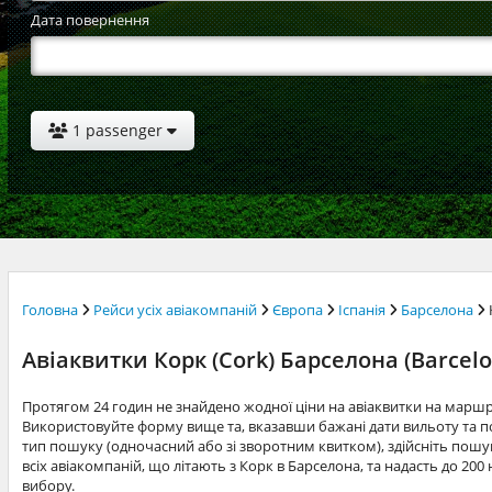
Дата повернення
1 passenger
Головна
Рейси усіх авіакомпаній
Європа
Іспанія
Барселона
Авіаквитки Корк (Cork) Барселона (Barcelo
Протягом 24 годин не знайдено жодної ціни на авіаквитки на марш
Використовуйте форму вище та, вказавши бажані дати вильоту та по
тип пошуку (одночасний або зі зворотним квитком), здійсніть пошук
всіх авіакомпаній, що літають з Корк в Барселона, та надасть до 20
вибору.