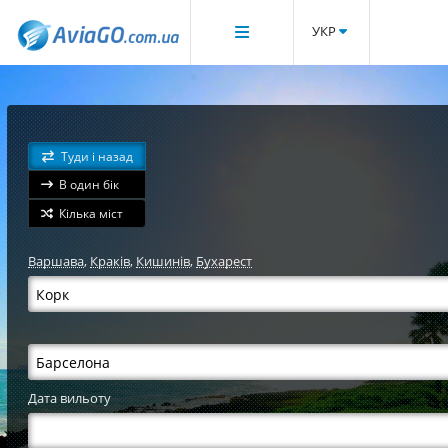
УКР
Туди і назад
В один бік
Кілька міст
Варшава
,
Краків
,
Кишинів
,
Бухарест
Дата вильоту