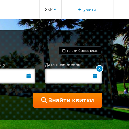
УКР
увійти
тільки бізнес-клас
оту
Дата повернення
Знайти квитки