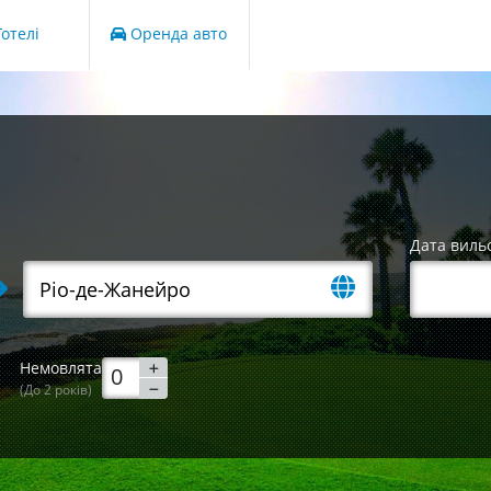
отелі
Оренда авто
Дата виль
Немовлята
(До 2 років)