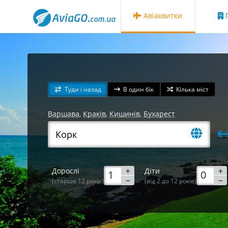
Авіаквитки
Г
Туди і назад
В один бік
Кілька міст
Варшава
,
Краків
,
Кишинів
,
Бухарест
Дорослі
Діти
(старше 12 років)
(від 2 до 12 років)