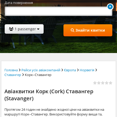
Дата повернення
1 passenger
Знайти квитки
Головна
Рейси усіх авіакомпаній
Європа
Норвегія
Ставангер
Корк–Ставангер
Авіаквитки Корк (Cork) Ставангер
(Stavanger)
Протягом 24 годин не знайдено жодної ціни на авіаквитки на
маршруті Корк–Ставангер. Використовуйте форму вище та,