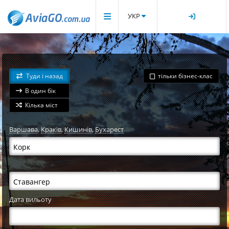
УКР
Туди і назад
тільки бізнес-клас
В один бік
Кілька міст
Варшава
,
Краків
,
Кишинів
,
Бухарест
Дата вильоту