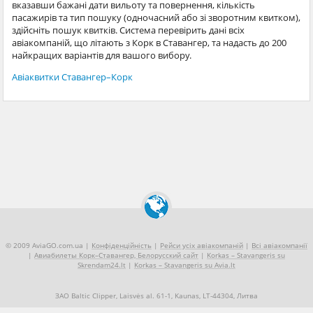
вказавши бажані дати вильоту та повернення, кількість
пасажирів та тип пошуку (одночасний або зі зворотним квитком),
здійсніть пошук квитків. Система перевірить дані всіх
авіакомпаній, що літають з Корк в Ставангер, та надасть до 200
найкращих варіантів для вашого вибору.
Авіаквитки Ставангер–Корк
© 2009 AviaGO.com.ua |
Конфіденційність
|
Рейси усіх авіакомпаній
|
Всі авіакомпанії
|
Авиабилеты Корк–Ставангер, Белорусский сайт
|
Korkas – Stavangeris su
Skrendam24.lt
|
Korkas – Stavangeris su Avia.lt
ЗАО Baltic Clipper, Laisvės al. 61-1, Kaunas, LT-44304, Литва