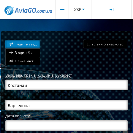
УКР
Туди і назад
тільки бізнес-клас
В один бік
Кілька міст
Варшава
,
Краків
,
Кишинів
,
Бухарест
Дата вильоту