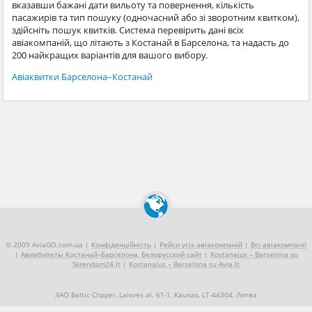
вказавши бажані дати вильоту та повернення, кількість
пасажирів та тип пошуку (одночасний або зі зворотним квитком),
здійсніть пошук квитків. Система перевірить дані всіх
авіакомпаній, що літають з Костанай в Барселона, та надасть до
200 найкращих варіантів для вашого вибору.
Авіаквитки Барселона–Костанай
© 2009 AviaGO.com.ua |
Конфіденційність
|
Рейси усіх авіакомпаній
|
Всі авіакомпанії
|
Авиабилеты Костанай–Барселона, Белорусский сайт
|
Kostanajus – Barselona su
Skrendam24.lt
|
Kostanajus – Barselona su Avia.lt
ЗАО Baltic Clipper, Laisvės al. 61-1, Kaunas, LT-44304, Литва