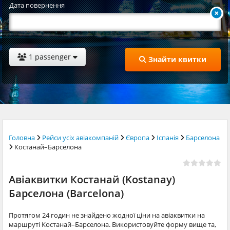
Дата повернення
1 passenger
Знайти квитки
Головна
Рейси усіх авіакомпаній
Європа
Іспанія
Барселона
Костанай–Барселона
Авіаквитки Костанай (Kostanay)
Барселона (Barcelona)
Протягом 24 годин не знайдено жодної ціни на авіаквитки на
маршруті Костанай–Барселона. Використовуйте форму вище та,