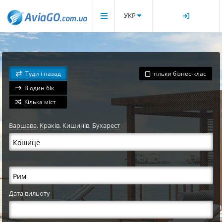
УКР
Туди і назад
тільки бізнес-клас
В один бік
Кілька міст
Варшава
,
Краків
,
Кишинів
,
Бухарест
Дата вильоту