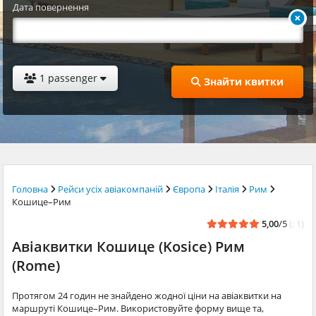
Дата повернення
1 passenger
Знайти квитки
Головна
Рейси усіх авіакомпаній
Європа
Італія
Рим
Кошице–Рим
5,00
/5
(: 1)
Авіаквитки Кошице (Kosice) Рим
(Rome)
Протягом 24 годин не знайдено жодної ціни на авіаквитки на
маршруті Кошице–Рим. Використовуйте форму вище та,