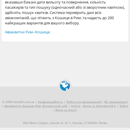
вказавши бажані дати вильоту та повернення, кількість
пасажирів та тип пошуку (одночасний або зі зворотним квитком),
здійсніть пошук квитків. Система перевірить дані всіх
авіакомпаній, що літають з Кошице в Рим, та надасть до 200
найкращих варіантів для вашого вибору.
Авіаквитки Рим–Кошице
© 2009 AviaGO.com.ua |
Конфіденційність
|
Рейси усіх авіакомпаній
|
Всі авіакомпанії
|
Авиабилеты Кошице–Рим, Белорусский сайт
|
Košicė – Roma su Skrendam24.lt
|
Košicė
– Roma su Avia.lt
ЗАО Baltic Clipper, Laisvės al. 61-1, Kaunas, LT-44304, Литва