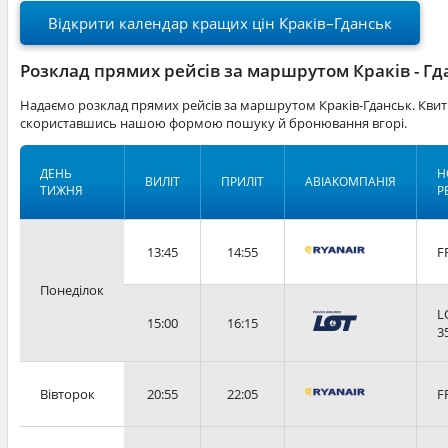
Відкрити календар кращих цін Краків–Гданськ
Розклад прямих рейсів за маршрутом Краків - Гд
Надаємо розклад прямих рейсів за маршрутом Краків-Гданськ. Квит
скориставшись нашою формою пошуку й бронювання вгорі.
ДЕНЬ
Н
ВИЛІТ
ПРИЛІТ
АВІАКОМПАНІЯ
ТИЖНЯ
Р
13:45
14:55
F
Понеділок
L
15:00
16:15
3
Вівторок
20:55
22:05
F