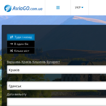
УКР
Туди і назад
В один бік
Кілька міст
Варшава
,
Краків
,
Кишинів
,
Бухарест
Дата вильоту