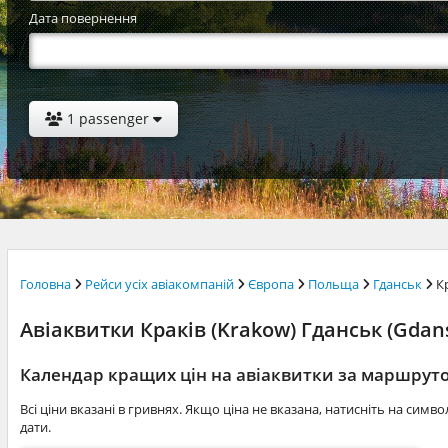
Дата повернення
1 passenger
Головна
Рейси усіх авіакомпаній
Європа
Польща
Гданськ
К
Авіаквитки Краків (Krakow) Гданськ (Gdansk
Календар кращих цін на авіаквитки за маршрут
Всі ціни вказані в гривнях. Якщо ціна не вказана, натисніть на симв
дати.