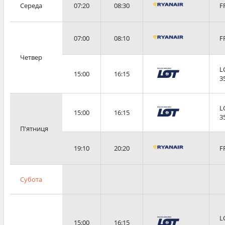
Середа
07:20
08:30
F
07:00
08:10
F
Четвер
L
15:00
16:15
3
L
15:00
16:15
3
П'ятниця
19:10
20:20
F
Субота
L
15:00
16:15