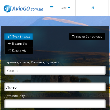
УКР
Туди і назад
тільки бізнес-клас
В один бік
Кілька міст
Варшава
,
Краків
,
Кишинів
,
Бухарест
Дата вильоту