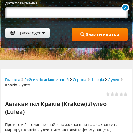
Дата повернення
1 passenger
Знайти квитки
Головна
Рейси усіх авіакомпаній
Європа
Швеція
Лулео
Краків–Лулео
Авіаквитки Краків (Krakow) Лулео
(Lulea)
Протягом 24 годин не знайдено жодної ціни на авіаквитки на
маршруті Краків–Лулео. Використовуйте форму вище та,