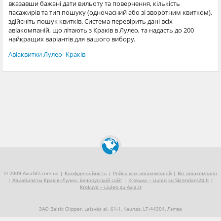
вказавши бажані дати вильоту та повернення, кількість
пасажирів та тип пошуку (одночасний або зі зворотним квитком),
здійсніть пошук квитків. Система перевірить дані всіх
авіакомпаній, що літають з Краків в Лулео, та надасть до 200
найкращих варіантів для вашого вибору.
Авіаквитки Лулео–Краків
© 2009 AviaGO.com.ua |
Конфіденційність
|
Рейси усіх авіакомпаній
|
Всі авіакомпанії
|
Авиабилеты Краків–Лулео, Белорусский сайт
|
Krokuva – Liuleo su Skrendam24.lt
|
Krokuva – Liuleo su Avia.lt
ЗАО Baltic Clipper, Laisvės al. 61-1, Kaunas, LT-44304, Литва