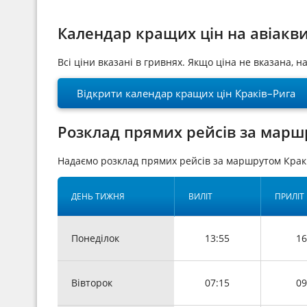
Календар кращих цін на авіакв
Всі ціни вказані в гривнях. Якщо ціна не вказана, 
Відкрити календар кращих цін Краків–Рига
Розклад прямих рейсів за маршр
Надаємо розклад прямих рейсів за маршрутом Крак
ДЕНЬ ТИЖНЯ
ВИЛІТ
ПРИЛІТ
Понеділок
13:55
16
Вівторок
07:15
09