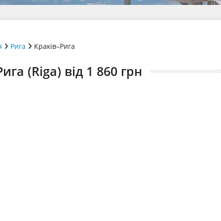
я
Рига
Краків–Рига
га (Riga) від 1 860 грн