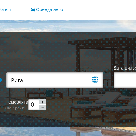
отелі
Оренда авто
Дата виль
Немовлята
(До 2 років)