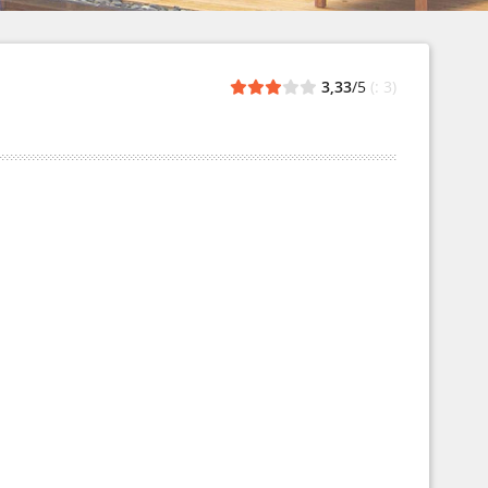
3,33
/5
(: 3)