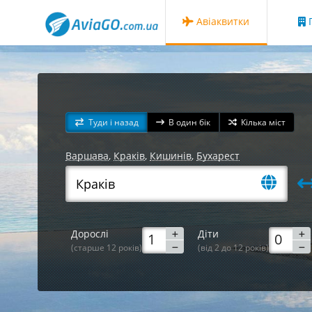
Авіаквитки
Г
Туди і назад
В один бік
Кілька міст
Варшава
,
Краків
,
Кишинів
,
Бухарест
Дорослі
Діти
(старше 12 років)
(від 2 до 12 років)