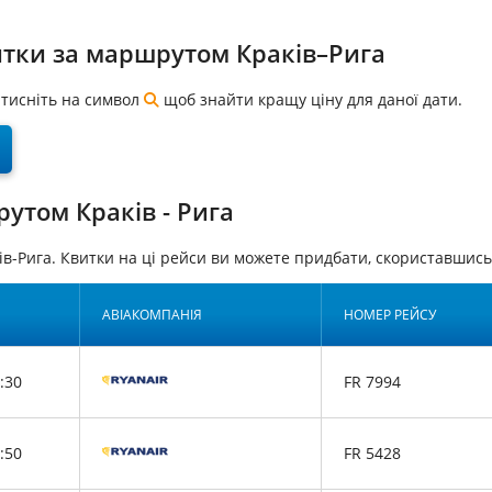
итки за маршрутом Краків–Рига
натисніть на символ
щоб знайти кращу ціну для даної дати.
утом Краків - Рига
ів-Рига. Квитки на ці рейси ви можете придбати, скориставши
АВІАКОМПАНІЯ
НОМЕР РЕЙСУ
:30
FR 7994
:50
FR 5428