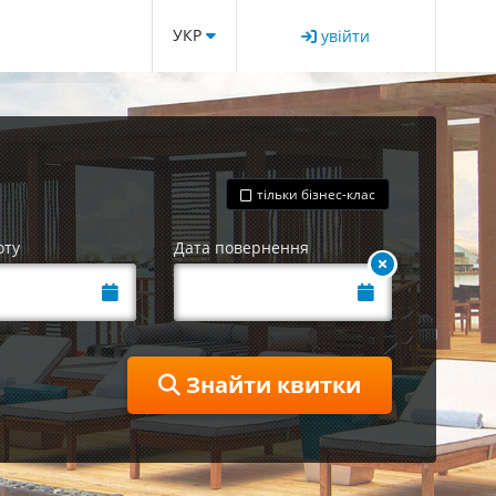
УКР
увійти
тільки бізнес-клас
оту
Дата повернення
Знайти квитки