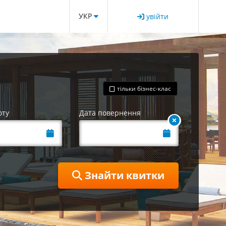
УКР
увійти
тільки бізнес-клас
оту
Дата повернення
Знайти квитки