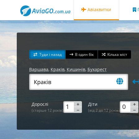
Авіаквитки
Г
Туди і назад
В один бік
Кілька міст
Варшава
,
Краків
,
Кишинів
,
Бухарест
Дорослі
Діти
(старше 12 років)
(від 2 до 12 років)