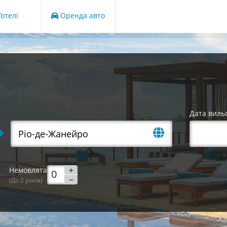
отелі
Оренда авто
Дата виль
Немовлята
(До 2 років)