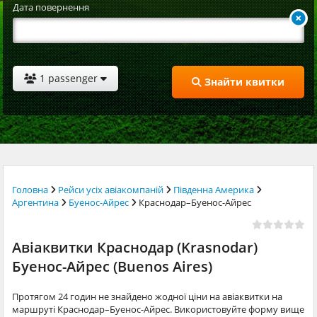
Дата повернення
1 passenger
Знайти квитки
Головна
Рейси усіх авіакомпаній
Південна Америка
Аргентина
Буенос-Айрес
Краснодар–Буенос-Айрес
Авіаквитки Краснодар (Krasnodar)
Буенос-Айрес (Buenos Aires)
Протягом 24 годин не знайдено жодної ціни на авіаквитки на
маршруті Краснодар–Буенос-Айрес. Використовуйте форму вище