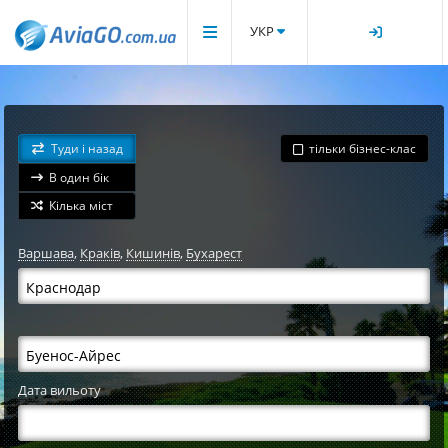
УКР
Туди і назад
тільки бізнес-клас
В один бік
Кілька міст
Варшава
,
Краків
,
Кишинів
,
Бухарест
Дата вильоту