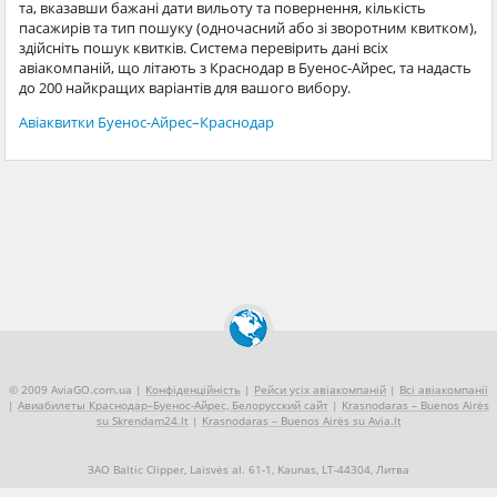
та, вказавши бажані дати вильоту та повернення, кількість
пасажирів та тип пошуку (одночасний або зі зворотним квитком),
здійсніть пошук квитків. Система перевірить дані всіх
авіакомпаній, що літають з Краснодар в Буенос-Айрес, та надасть
до 200 найкращих варіантів для вашого вибору.
Авіаквитки Буенос-Айрес–Краснодар
© 2009 AviaGO.com.ua |
Конфіденційність
|
Рейси усіх авіакомпаній
|
Всі авіакомпанії
|
Авиабилеты Краснодар–Буенос-Айрес, Белорусский сайт
|
Krasnodaras – Buenos Airės
su Skrendam24.lt
|
Krasnodaras – Buenos Airės su Avia.lt
ЗАО Baltic Clipper, Laisvės al. 61-1, Kaunas, LT-44304, Литва