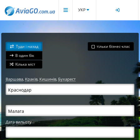
УКР
Туди і назад
тільки бізнес-клас
В один бік
Кілька міст
Варшава
,
Краків
,
Кишинів
,
Бухарест
Дата вильоту