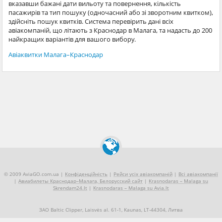
вказавши бажані дати вильоту та повернення, кількість
пасажирів та тип пошуку (одночасний або зі зворотним квитком),
здійсніть пошук квитків. Система перевірить дані всіх
авіакомпаній, що літають з Краснодар в Малага, та надасть до 200
найкращих варіантів для вашого вибору.
Авіаквитки Малага–Краснодар
© 2009 AviaGO.com.ua |
Конфіденційність
|
Рейси усіх авіакомпаній
|
Всі авіакомпанії
|
Авиабилеты Краснодар–Малага, Белорусский сайт
|
Krasnodaras – Malaga su
Skrendam24.lt
|
Krasnodaras – Malaga su Avia.lt
ЗАО Baltic Clipper, Laisvės al. 61-1, Kaunas, LT-44304, Литва