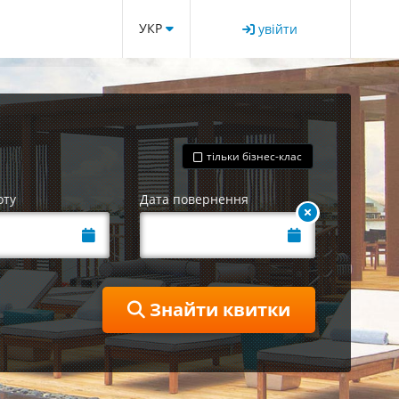
УКР
увійти
тільки бізнес-клас
оту
Дата повернення
Знайти квитки