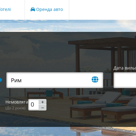
отелі
Оренда авто
Дата виль
Немовлята
(До 2 років)