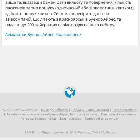
вище та, вказавши бажані дати вильоту та повернення, кількість
пасажирів та тип пошуку (одночасний або зі зворотним квитком),
здійсніть пошук квитків. Система перевірить дані всіх
авіакомпаній, що літають з Красноярськ в Буенос-Айрес, та
надасть до 200 найкращих варіантів для вашого вибору.
Авіаквитки Буенос-Айрес–Красноярськ
© 2009 AviaGO.com.ua |
Конфіденційність
|
Рейси усіх авіакомпаній
|
Всі авіакомпанії
|
Авиабилеты Красноярськ–Буенос-Айрес, Белорусский сайт
|
Krasnojarskas – Buenos
Airės su Skrendam24.lt
|
Krasnojarskas – Buenos Airės su Avia.lt
ЗАО Baltic Clipper, Laisvės al. 61-1, Kaunas, LT-44304, Литва