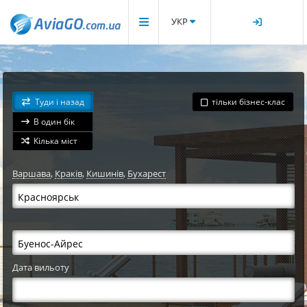
УКР
Туди і назад
тільки бізнес-клас
В один бік
Кілька міст
Варшава
,
Краків
,
Кишинів
,
Бухарест
Дата вильоту