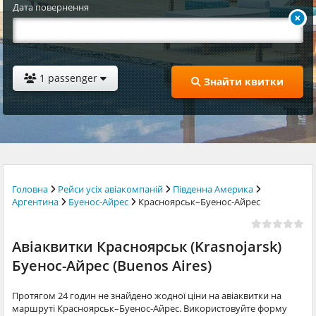
Дата повернення
1 passenger
Знайти квитки
Головна
Рейси усіх авіакомпаній
Південна Америка
Аргентина
Буенос-Айрес
Красноярськ–Буенос-Айрес
Авіаквитки Красноярськ (Krasnojarsk)
Буенос-Айрес (Buenos Aires)
Протягом 24 годин не знайдено жодної ціни на авіаквитки на
маршруті Красноярськ–Буенос-Айрес. Використовуйте форму