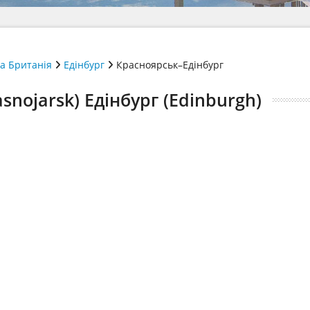
а Британія
Едінбург
Красноярськ–Едінбург
snojarsk) Едінбург (Edinburgh)