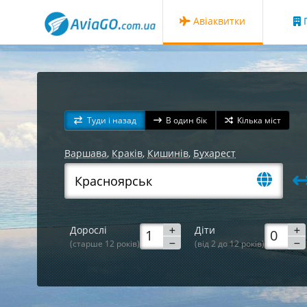
Авіаквитки
Г
Туди і назад
В один бік
Кілька міст
Варшава
,
Краків
,
Кишинів
,
Бухарест
Дорослі
Діти
(старше 12 років)
(від 2 до 12 років)