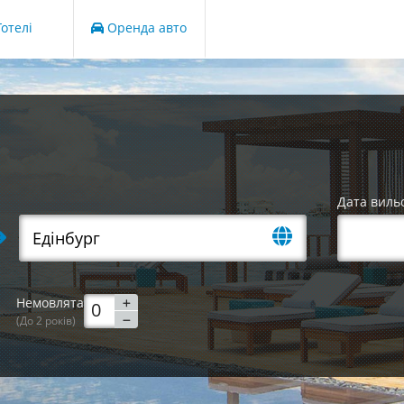
отелі
Оренда авто
Дата виль
Немовлята
(До 2 років)