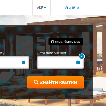
УКР
увійти
тільки бізнес-клас
оту
Дата повернення
Знайти квитки