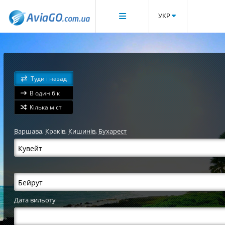
УКР
Туди і назад
В один бік
Кілька міст
Варшава
,
Краків
,
Кишинів
,
Бухарест
Дата вильоту