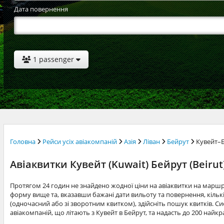
Дата повернення
1 passenger
Головна
Рейси усіх авіакомпаній
Азія
Ліван
Бейрут
Кувейт–
Авіаквитки Кувейт (Kuwait) Бейрут (Beirut
Протягом 24 годин не знайдено жодної ціни на авіаквитки на марш
форму вище та, вказавши бажані дати вильоту та повернення, кільк
(одночасний або зі зворотним квитком), здійсніть пошук квитків. Си
авіакомпаній, що літають з Кувейт в Бейрут, та надасть до 200 найк