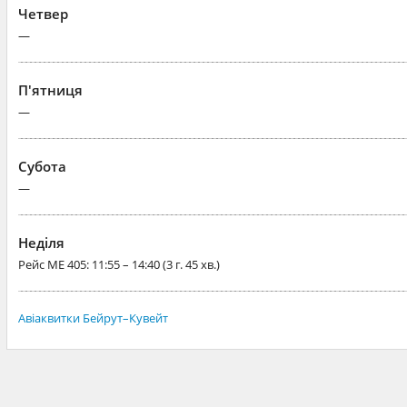
Четвер
—
П'ятниця
—
Субота
—
Неділя
Рейс
ME 405
: 11:55 – 14:40 (3 г. 45 хв.)
Авіаквитки Бейрут–Кувейт