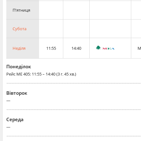
П'ятниця
Субота
Неділя
11:55
14:40
M
Понеділок
Рейс
ME 405
: 11:55 – 14:40 (3 г. 45 хв.)
Вівторок
—
Середа
—