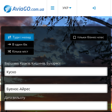
УКР
Туди і назад
тільки бізнес-клас
В один бік
Кілька міст
Варшава
,
Краків
,
Кишинів
,
Бухарест
Дата вильоту