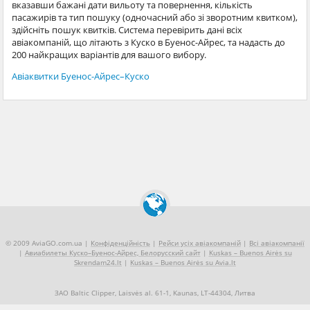
вказавши бажані дати вильоту та повернення, кількість
пасажирів та тип пошуку (одночасний або зі зворотним квитком),
здійсніть пошук квитків. Система перевірить дані всіх
авіакомпаній, що літають з Куско в Буенос-Айрес, та надасть до
200 найкращих варіантів для вашого вибору.
Авіаквитки Буенос-Айрес–Куско
© 2009 AviaGO.com.ua |
Конфіденційність
|
Рейси усіх авіакомпаній
|
Всі авіакомпанії
|
Авиабилеты Куско–Буенос-Айрес, Белорусский сайт
|
Kuskas – Buenos Airės su
Skrendam24.lt
|
Kuskas – Buenos Airės su Avia.lt
ЗАО Baltic Clipper, Laisvės al. 61-1, Kaunas, LT-44304, Литва