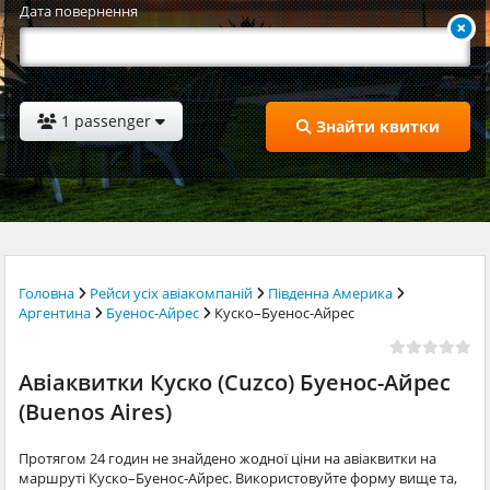
Дата повернення
1 passenger
Знайти квитки
Головна
Рейси усіх авіакомпаній
Південна Америка
Аргентина
Буенос-Айрес
Куско–Буенос-Айрес
Авіаквитки Куско (Cuzco) Буенос-Айрес
(Buenos Aires)
Протягом 24 годин не знайдено жодної ціни на авіаквитки на
маршруті Куско–Буенос-Айрес. Використовуйте форму вище та,