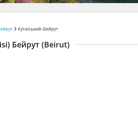
ейрут
Кутаїський–Бейрут
i) Бейрут (Beirut)