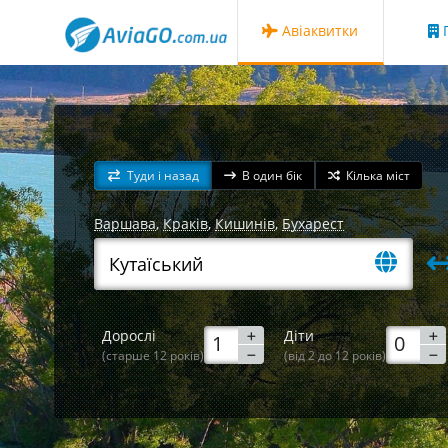
Авіаквитки
Г
Туди і назад
В один бік
Кілька міст
Варшава
,
Краків
,
Кишинів
,
Бухарест
Дорослі
Діти
(старше 12 років)
(від 2 до 12 років)