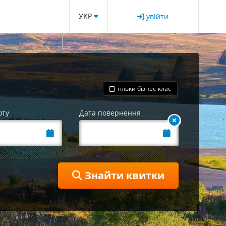
УКР
увійти
тільки бізнес-клас
оту
Дата повернення
Знайти квитки