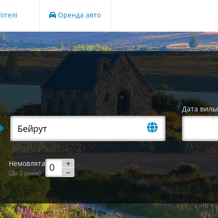
отелі
Оренда авто
Дата виль
Немовлята
(До 2 років)