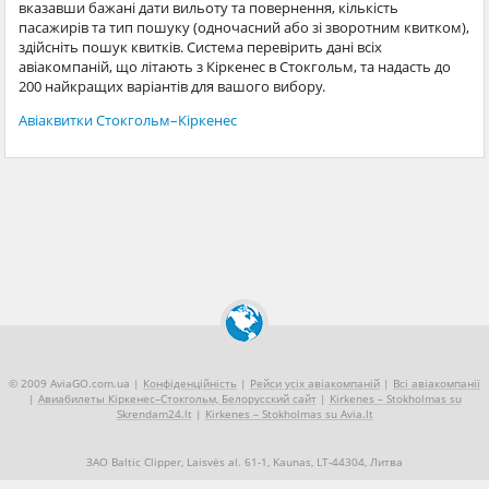
вказавши бажані дати вильоту та повернення, кількість
пасажирів та тип пошуку (одночасний або зі зворотним квитком),
здійсніть пошук квитків. Система перевірить дані всіх
авіакомпаній, що літають з Кіркенес в Стокгольм, та надасть до
200 найкращих варіантів для вашого вибору.
Авіаквитки Стокгольм–Кіркенес
© 2009 AviaGO.com.ua |
Конфіденційність
|
Рейси усіх авіакомпаній
|
Всі авіакомпанії
|
Авиабилеты Кіркенес–Стокгольм, Белорусский сайт
|
Kirkenes – Stokholmas su
Skrendam24.lt
|
Kirkenes – Stokholmas su Avia.lt
ЗАО Baltic Clipper, Laisvės al. 61-1, Kaunas, LT-44304, Литва