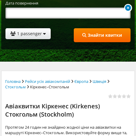
Дата повернення
1 passenger
Знайти квитки
Головна
Рейси усіх авіакомпаній
Європа
Швеція
Стокгольм
Кіркенес–Стокгольм
Авіаквитки Кіркенес (Kirkenes)
Стокгольм (Stockholm)
Протягом 24 годин не знайдено жодної ціни на авіаквитки на
маршруті Кіркенес–Стокгольм. Використовуйте форму вище та,