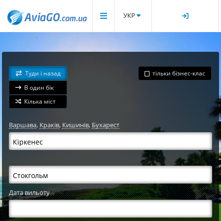
УКР
Туди і назад
тільки бізнес-клас
В один бік
Кілька міст
Варшава
,
Краків
,
Кишинів
,
Бухарест
Дата вильоту