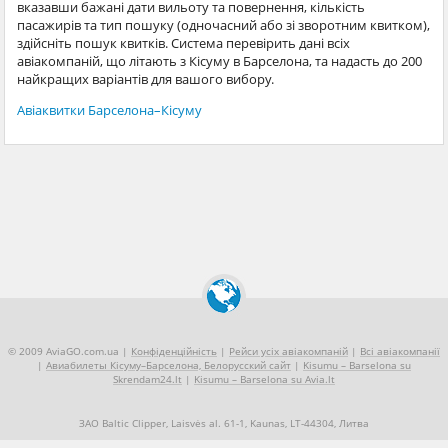
вказавши бажані дати вильоту та повернення, кількість
пасажирів та тип пошуку (одночасний або зі зворотним квитком),
здійсніть пошук квитків. Система перевірить дані всіх
авіакомпаній, що літають з Кісуму в Барселона, та надасть до 200
найкращих варіантів для вашого вибору.
Авіаквитки Барселона–Кісуму
© 2009 AviaGO.com.ua |
Конфіденційність
|
Рейси усіх авіакомпаній
|
Всі авіакомпанії
|
Авиабилеты Кісуму–Барселона, Белорусский сайт
|
Kisumu – Barselona su
Skrendam24.lt
|
Kisumu – Barselona su Avia.lt
ЗАО Baltic Clipper, Laisvės al. 61-1, Kaunas, LT-44304, Литва