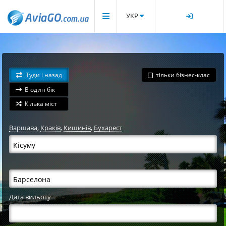
УКР
Туди і назад
тільки бізнес-клас
В один бік
Кілька міст
Варшава
,
Краків
,
Кишинів
,
Бухарест
Дата вильоту