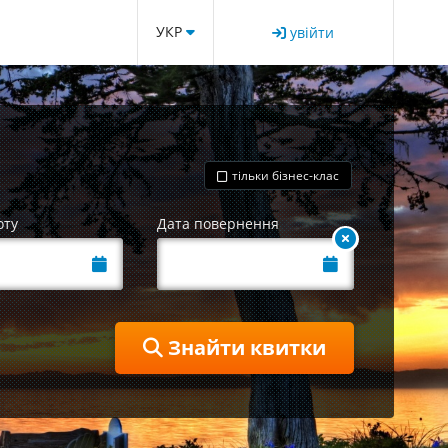
УКР
увійти
тільки бізнес-клас
оту
Дата повернення
Знайти квитки