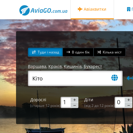
Авіаквитки
Г
Туди і назад
В один бік
Кілька міст
Варшава
,
Краків
,
Кишинів
,
Бухарест
Дорослі
Діти
(старше 12 років)
(від 2 до 12 років)