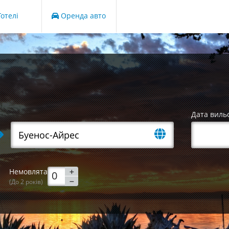
отелі
Оренда авто
Дата виль
Немовлята
(До 2 років)