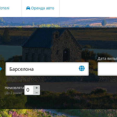
отелі
Оренда авто
Дата виль
Немовлята
(До 2 років)