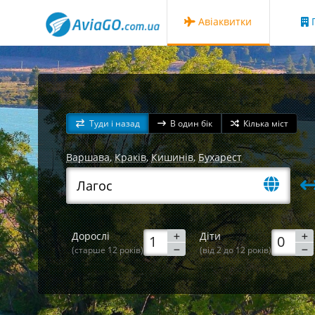
Авіаквитки
Г
Туди і назад
В один бік
Кілька міст
Варшава
,
Краків
,
Кишинів
,
Бухарест
Дорослі
Діти
(старше 12 років)
(від 2 до 12 років)