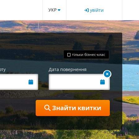
УКР
увійти
тільки бізнес-клас
оту
Дата повернення
Знайти квитки