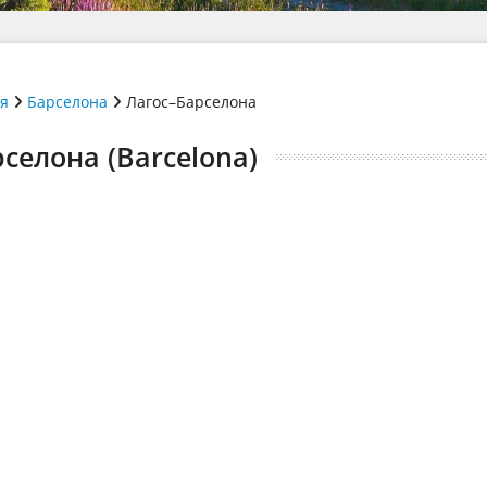
ія
Барселона
Лагос–Барселона
рселона (Barcelona)