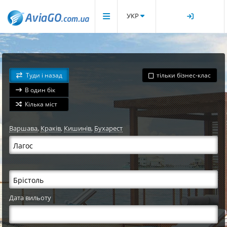
УКР
Туди і назад
тільки бізнес-клас
В один бік
Кілька міст
Варшава
,
Краків
,
Кишинів
,
Бухарест
Дата вильоту