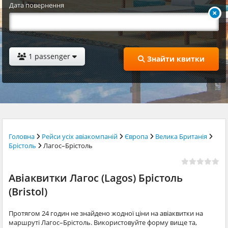
Дата повернення
1 passenger
Знайти квитки
Головна
Рейси усіх авіакомпаній
Європа
Велика Британія
Брістоль
Лагос–Брістоль
Авіаквитки Лагос (Lagos) Брістоль
(Bristol)
Протягом 24 годин не знайдено жодної ціни на авіаквитки на
маршруті Лагос–Брістоль. Використовуйте форму вище та,