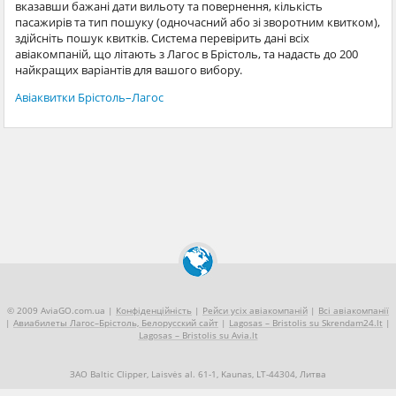
вказавши бажані дати вильоту та повернення, кількість
пасажирів та тип пошуку (одночасний або зі зворотним квитком),
здійсніть пошук квитків. Система перевірить дані всіх
авіакомпаній, що літають з Лагос в Брістоль, та надасть до 200
найкращих варіантів для вашого вибору.
Авіаквитки Брістоль–Лагос
© 2009 AviaGO.com.ua |
Конфіденційність
|
Рейси усіх авіакомпаній
|
Всі авіакомпанії
|
Авиабилеты Лагос–Брістоль, Белорусский сайт
|
Lagosas – Bristolis su Skrendam24.lt
|
Lagosas – Bristolis su Avia.lt
ЗАО Baltic Clipper, Laisvės al. 61-1, Kaunas, LT-44304, Литва