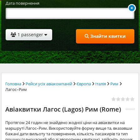
Дата повернення
1 passenger
Знайти квитки
Головна
Рейси усіх авіакомпаній
Європа
Італія
Рим
Лагос–Рим
Авіаквитки Лагос (Lagos) Рим (Rome)
Протягом 24 годин не знайдено жодної ціни на авіаквитки на
маршруті Лагос–Рим. Використовуйте форму вище та, вказавши
бажані дати вильоту та повернення, кількість пасажирів та тип
пошуку (одночасний або зі зворотним квитком), здійсніть пошук