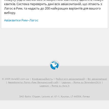
квитків. Система перевірить дані всіх авіакомпаній, що літають з
Лагос в Рим, та надасть до 200 найкращих варіантів для вашого
вибору.
Авіаквитки Рим–Лагос
© 2009 AviaGO.com.ua |
Конфіденційність
|
Рейси усіх авіакомпаній
|
Всі авіакомпанії
|
Авиабилеты Лагос–Рим, Белорусский сайт
|
Lagosas – Roma su Skrendam24.lt
|
Lagosas – Roma su Avia.lt
ЗАО Baltic Clipper, Laisvės al. 61-1, Kaunas, LT-44304, Литва
+370 5 2490909