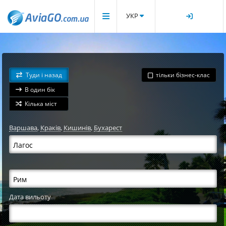
УКР
Туди і назад
тільки бізнес-клас
В один бік
Кілька міст
Варшава
,
Краків
,
Кишинів
,
Бухарест
Дата вильоту