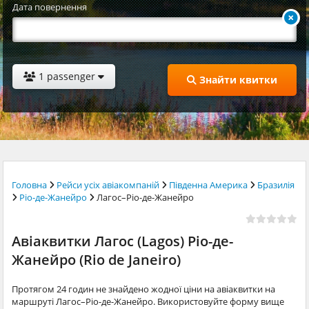
Дата повернення
1 passenger
Знайти квитки
Головна
Рейси усіх авіакомпаній
Південна Америка
Бразилія
Ріо-де-Жанейро
Лагос–Ріо-де-Жанейро
Авіаквитки Лагос (Lagos) Ріо-де-
Жанейро (Rio de Janeiro)
Протягом 24 годин не знайдено жодної ціни на авіаквитки на
маршруті Лагос–Ріо-де-Жанейро. Використовуйте форму вище