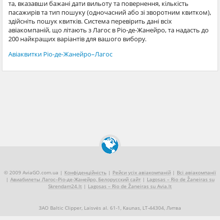
та, вказавши бажані дати вильоту та повернення, кількість
пасажирів та тип пошуку (одночасний або зі зворотним квитком),
здійсніть пошук квитків. Система перевірить дані всіх
авіакомпаній, що літають з Лагос в Ріо-де-Жанейро, та надасть до
200 найкращих варіантів для вашого вибору.
Авіаквитки Ріо-де-Жанейро–Лагос
© 2009 AviaGO.com.ua |
Конфіденційність
|
Рейси усіх авіакомпаній
|
Всі авіакомпанії
|
Авиабилеты Лагос–Ріо-де-Жанейро, Белорусский сайт
|
Lagosas – Rio de Žaneiras su
Skrendam24.lt
|
Lagosas – Rio de Žaneiras su Avia.lt
ЗАО Baltic Clipper, Laisvės al. 61-1, Kaunas, LT-44304, Литва