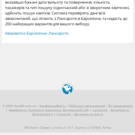
вказавши бажані дати вильоту та повернення, кількість
пасажирів та тип пошуку (одночасний або зі зворотним квитком),
здійсніть пошук квитків. Система перевірить дані всіх
авіакомпаній, що літають з Лансароте в Барселона, та надасть до
200 найкращих варіантів для вашого вибору.
Авіаквитки Барселона–Лансароте
© 2009 AviaGO.com.ua |
Конфіденційність
|
Рейси усіх авіакомпаній
|
Всі авіакомпанії
|
Авиабилеты Лансароте–Барселона, Белорусский сайт
|
Lansarotė – Barselona su
Skrendam24.lt
|
Lansarotė – Barselona su Avia.lt
ЗАО Baltic Clipper, Laisvės al. 61-1, Kaunas, LT-44304, Литва