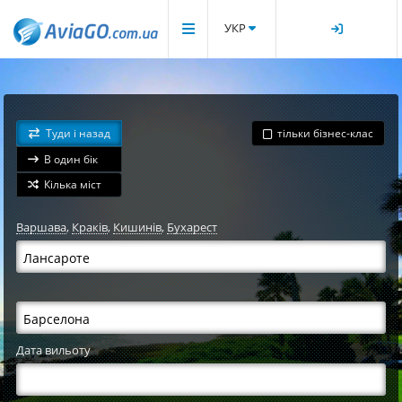
УКР
Туди і назад
тільки бізнес-клас
В один бік
Кілька міст
Варшава
,
Краків
,
Кишинів
,
Бухарест
Дата вильоту