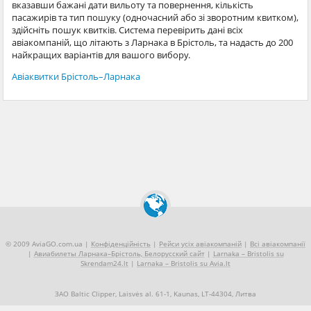
вказавши бажані дати вильоту та повернення, кількість
пасажирів та тип пошуку (одночасний або зі зворотним квитком),
здійсніть пошук квитків. Система перевірить дані всіх
авіакомпаній, що літають з Ларнака в Брістоль, та надасть до 200
найкращих варіантів для вашого вибору.
Авіаквитки Брістоль–Ларнака
© 2009 AviaGO.com.ua |
Конфіденційність
|
Рейси усіх авіакомпаній
|
Всі авіакомпанії
|
Авиабилеты Ларнака–Брістоль, Белорусский сайт
|
Larnaka – Bristolis su
Skrendam24.lt
|
Larnaka – Bristolis su Avia.lt
ЗАО Baltic Clipper, Laisvės al. 61-1, Kaunas, LT-44304, Литва