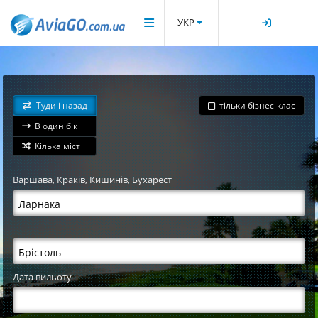
УКР
Туди і назад
тільки бізнес-клас
В один бік
Кілька міст
Варшава
,
Краків
,
Кишинів
,
Бухарест
Дата вильоту