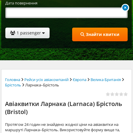
Дата повернення
1 passenger
Знайти квитки
Головна
Рейси усіх авіакомпаній
Європа
Велика Британія
Брістоль
Ларнака–Брістоль
Авіаквитки Ларнака (Larnaca) Брістоль
(Bristol)
Протягом 24 годин не знайдено жодної ціни на авіаквитки на
маршруті Ларнака–Брістоль. Використовуйте форму вище та,