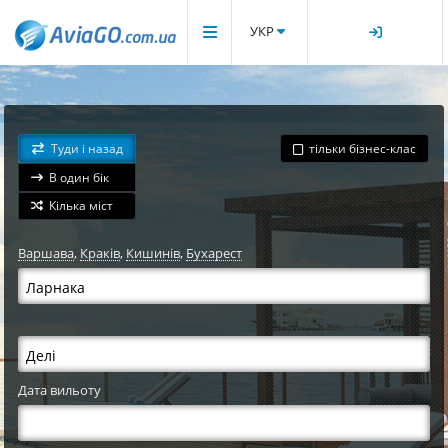
УКР
Туди і назад
тільки бізнес-клас
В один бік
Кілька міст
Варшава
,
Краків
,
Кишинів
,
Бухарест
Дата вильоту