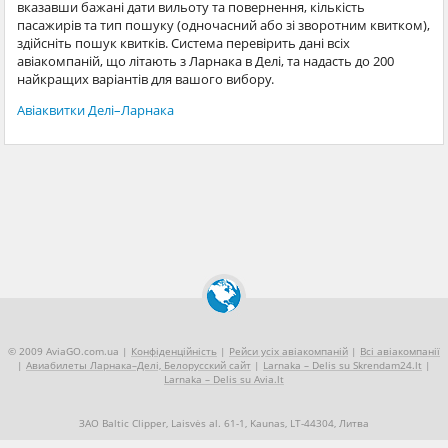
вказавши бажані дати вильоту та повернення, кількість
пасажирів та тип пошуку (одночасний або зі зворотним квитком),
здійсніть пошук квитків. Система перевірить дані всіх
авіакомпаній, що літають з Ларнака в Делі, та надасть до 200
найкращих варіантів для вашого вибору.
Авіаквитки Делі–Ларнака
© 2009 AviaGO.com.ua |
Конфіденційність
|
Рейси усіх авіакомпаній
|
Всі авіакомпанії
|
Авиабилеты Ларнака–Делі, Белорусский сайт
|
Larnaka – Delis su Skrendam24.lt
|
Larnaka – Delis su Avia.lt
ЗАО Baltic Clipper, Laisvės al. 61-1, Kaunas, LT-44304, Литва