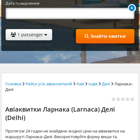
Дата повернення
1 passenger
Знайти квитки
Головна
Рейси усіх авіакомпаній
Азія
Індія
Делі
Ларнака–
Делі
Авіаквитки Ларнака (Larnaca) Делі
(Delhi)
Протягом 24 годин не знайдено жодної ціни на авіаквитки на
маршруті Ларнака–Делі. Використовуйте форму вище та,