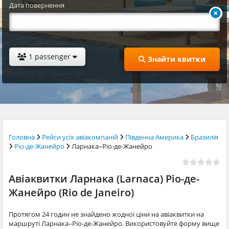
Дата повернення
1 passenger
Знайти квитки
Головна
Рейси усіх авіакомпаній
Південна Америка
Бразилія
Ріо-де-Жанейро
Ларнака–Ріо-де-Жанейро
Авіаквитки Ларнака (Larnaca) Ріо-де-
Жанейро (Rio de Janeiro)
Протягом 24 годин не знайдено жодної ціни на авіаквитки на
маршруті Ларнака–Ріо-де-Жанейро. Використовуйте форму вище