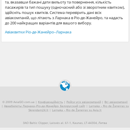
та, вказавши бажані дати вильоту та повернення, кількість
пасажирів та тип пошуку (одночасний або зі зворотним квитком),
здійсніть пошук квитків. Система перевірить дані всіх
авіакомпаній, що літають з Ларнака в Ріо-де-Жанейро, та надасть
до 200 найкращих варіантів для вашого вибору.
Авіаквитки Ріо-де-Жанейро–Ларнака
© 2009 AviaGO.com.ua |
Конфіденційність
|
Рейси усіх авіакомпаній
|
Всі авіакомпанії
|
Авиабилеты Ларнака–Ріо-де-Жанейро, Белорусский сайт
|
Larnaka – Rio de Žaneiras su
Skrendam24.lt
|
Larnaka – Rio de Žaneiras su Avia.lt
ЗАО Baltic Clipper, Laisvės al. 61-1, Kaunas, LT-44304, Литва