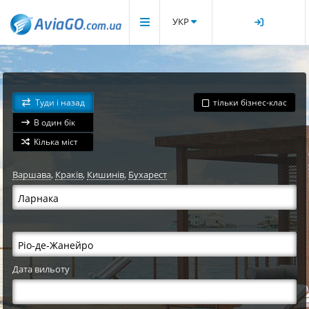
УКР
Туди і назад
тільки бізнес-клас
В один бік
Кілька міст
Варшава
,
Краків
,
Кишинів
,
Бухарест
Дата вильоту