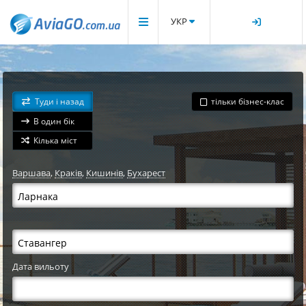
УКР
Туди і назад
тільки бізнес-клас
В один бік
Кілька міст
Варшава
,
Краків
,
Кишинів
,
Бухарест
Дата вильоту