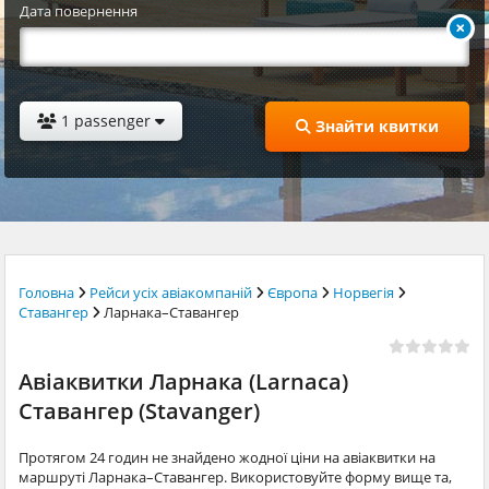
Дата повернення
1 passenger
Знайти квитки
Головна
Рейси усіх авіакомпаній
Європа
Норвегія
Ставангер
Ларнака–Ставангер
Авіаквитки Ларнака (Larnaca)
Ставангер (Stavanger)
Протягом 24 годин не знайдено жодної ціни на авіаквитки на
маршруті Ларнака–Ставангер. Використовуйте форму вище та,