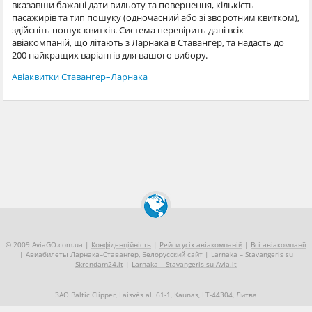
вказавши бажані дати вильоту та повернення, кількість
пасажирів та тип пошуку (одночасний або зі зворотним квитком),
здійсніть пошук квитків. Система перевірить дані всіх
авіакомпаній, що літають з Ларнака в Ставангер, та надасть до
200 найкращих варіантів для вашого вибору.
Авіаквитки Ставангер–Ларнака
© 2009 AviaGO.com.ua |
Конфіденційність
|
Рейси усіх авіакомпаній
|
Всі авіакомпанії
|
Авиабилеты Ларнака–Ставангер, Белорусский сайт
|
Larnaka – Stavangeris su
Skrendam24.lt
|
Larnaka – Stavangeris su Avia.lt
ЗАО Baltic Clipper, Laisvės al. 61-1, Kaunas, LT-44304, Литва