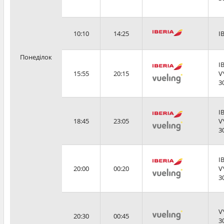
10:10
14:25
I
Понеділок
I
15:55
20:15
V
3
I
18:45
23:05
V
3
I
20:00
00:20
V
3
V
20:30
00:45
3