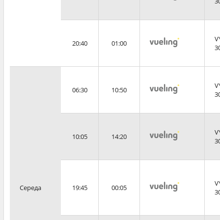
3
V
20:40
01:00
3
V
06:30
10:50
3
V
10:05
14:20
3
V
Середа
19:45
00:05
3