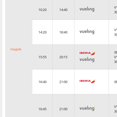
V
10:20
14:40
3
V
14:20
18:40
3
Неділя
I
15:55
20:15
V
3
16:40
21:00
I
V
16:45
21:00
3