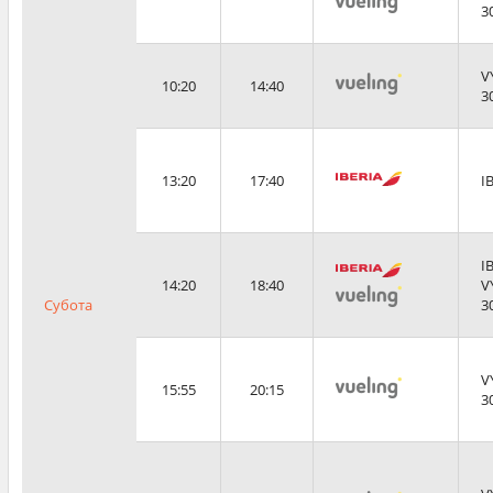
3
V
10:20
14:40
3
13:20
17:40
I
I
14:20
18:40
V
Субота
3
V
15:55
20:15
3