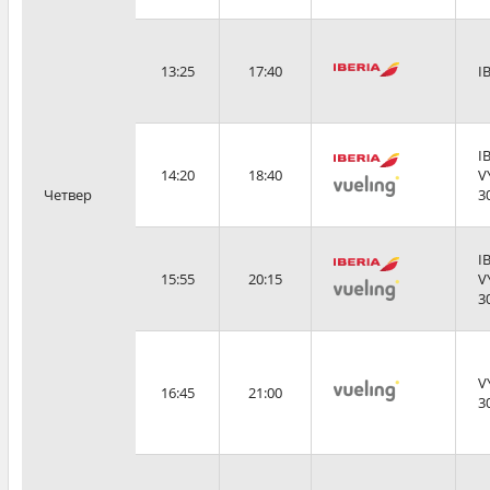
13:25
17:40
I
I
14:20
18:40
V
Четвер
3
I
15:55
20:15
V
3
V
16:45
21:00
3