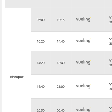
V
06:00
10:15
3
V
10:20
14:40
3
V
14:20
18:40
3
Вівторок
V
16:40
21:00
3
V
20:30
00:45