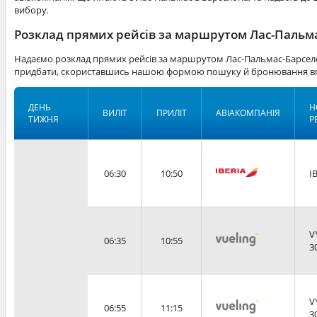
вибору.
Розклад прямих рейсів за маршрутом Лас-Пальма
Надаємо розклад прямих рейсів за маршрутом Лас-Пальмас-Барсело
придбати, скориставшись нашою формою пошуку й бронювання вг
ДЕНЬ
Н
ВИЛІТ
ПРИЛІТ
АВІАКОМПАНІЯ
ТИЖНЯ
Р
06:30
10:50
I
V
06:35
10:55
3
V
06:55
11:15
3