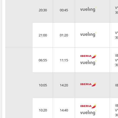
V
20:30
00:45
3
V
21:00
01:20
3
I
06:55
11:15
V
3
10:05
14:20
I
I
10:20
14:40
V
3