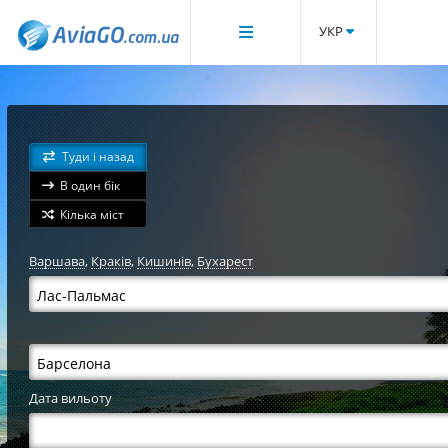
УКР
Туди і назад
В один бік
Кілька міст
Варшава
,
Краків
,
Кишинів
,
Бухарест
Дата вильоту