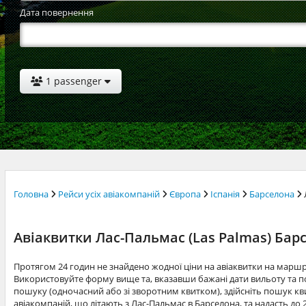
Дата повернення
1 passenger
Головна
Рейси усіх авіакомпаній
Європа
Іспанія
Барселона
Авіаквитки Лас-Пальмас (Las Palmas) Барс
Протягом 24 годин не знайдено жодної ціни на авіаквитки на марш
Використовуйте форму вище та, вказавши бажані дати вильоту та по
пошуку (одночасний або зі зворотним квитком), здійсніть пошук квит
авіакомпаній, що літають з Лас-Пальмас в Барселона, та надасть до