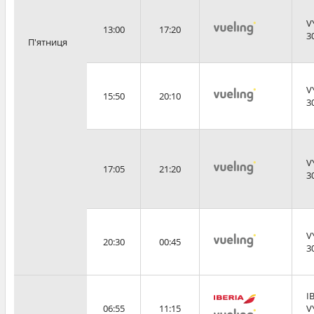
V
13:00
17:20
3
П'ятниця
V
15:50
20:10
3
V
17:05
21:20
3
V
20:30
00:45
3
I
06:55
11:15
V