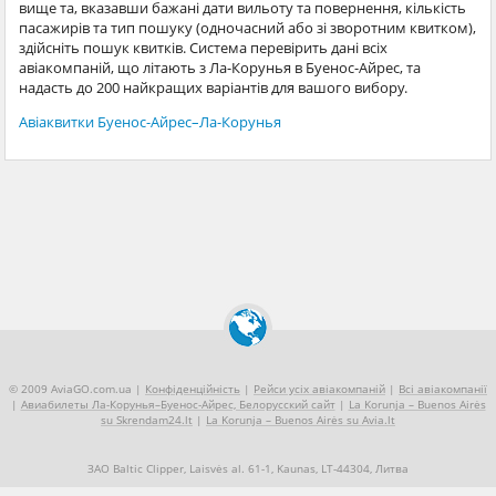
вище та, вказавши бажані дати вильоту та повернення, кількість
пасажирів та тип пошуку (одночасний або зі зворотним квитком),
здійсніть пошук квитків. Система перевірить дані всіх
авіакомпаній, що літають з Ла-Корунья в Буенос-Айрес, та
надасть до 200 найкращих варіантів для вашого вибору.
Авіаквитки Буенос-Айрес–Ла-Корунья
© 2009 AviaGO.com.ua |
Конфіденційність
|
Рейси усіх авіакомпаній
|
Всі авіакомпанії
|
Авиабилеты Ла-Корунья–Буенос-Айрес, Белорусский сайт
|
La Korunja – Buenos Airės
su Skrendam24.lt
|
La Korunja – Buenos Airės su Avia.lt
ЗАО Baltic Clipper, Laisvės al. 61-1, Kaunas, LT-44304, Литва