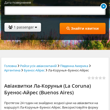
Дата повернення
1 passenger
Знайти квитки
Головна
Рейси усіх авіакомпаній
Південна Америка
Аргентина
Буенос-Айрес
Ла-Корунья–Буенос-Айрес
Авіаквитки Ла-Корунья (La Coruna)
Буенос-Айрес (Buenos Aires)
Протягом 24 годин не знайдено жодної ціни на авіаквитки на
маршруті Ла-Корунья–Буенос-Айрес. Використовуйте форму