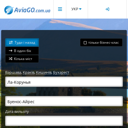
УКР
Туди і назад
тільки бізнес-клас
В один бік
Кілька міст
Варшава
,
Краків
,
Кишинів
,
Бухарест
Дата вильоту