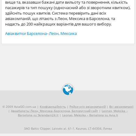
вище та, вказавши бажані дати вильоту та повернення, кількість
пасажирів та тип пошуку (одночасний або зі зворотним квитком),
здійсніть пошук квитків. Система перевірить дані всіх
авіакомпаній, що літають з Леон, Мексика в Барселона, та
надасть до 200 найкращих варіантів для вашого вибору.
Авіаквитки Барселона–Леон, Мексика
© 2009 AviaGO.com.ua |
Конфіденційність
|
Рейси усіх авіакомпаній
|
Всі авіакомпанії
|
Авиабилеты Леон,_Мексика–Барселона, Белорусский сайт
|
Leonas, Meksika –
Barselona su Skrendam24.lt
|
Leonas, Meksika – Barselona su Avia.lt
ЗАО Baltic Clipper, Laisvės al. 61-1, Kaunas, LT-44304, Литва