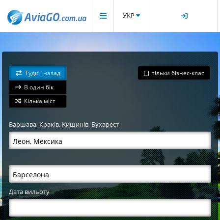
УКР
Туди і назад
тільки бізнес-клас
В один бік
Кілька міст
Варшава
,
Краків
,
Кишинів
,
Бухарест
Дата вильоту