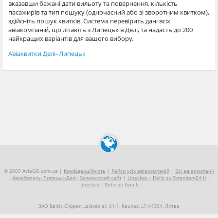
вказавши бажані дати вильоту та повернення, кількість
пасажирів та тип пошуку (одночасний або зі зворотним квитком),
здійсніть пошук квитків. Система перевірить дані всіх
авіакомпаній, що літають з Липецьк в Делі, та надасть до 200
найкращих варіантів для вашого вибору.
Авіаквитки Делі–Липецьк
© 2009 AviaGO.com.ua |
Конфіденційність
|
Рейси усіх авіакомпаній
|
Всі авіакомпанії
|
Авиабилеты Липецьк–Делі, Белорусский сайт
|
Lipeckas – Delis su Skrendam24.lt
|
Lipeckas – Delis su Avia.lt
ЗАО Baltic Clipper, Laisvės al. 61-1, Kaunas, LT-44304, Литва