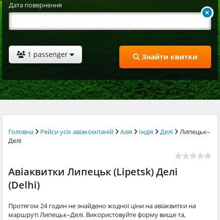
Дата повернення
1 passenger
Знайти квитки
Головна
Рейси усіх авіакомпаній
Азія
Індія
Делі
Липецьк–
Делі
Авіаквитки Липецьк (Lipetsk) Делі
(Delhi)
Протягом 24 годин не знайдено жодної ціни на авіаквитки на
маршруті Липецьк–Делі. Використовуйте форму вище та,