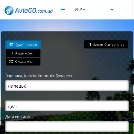
УКР
Туди і назад
тільки бізнес-клас
В один бік
Кілька міст
Варшава
,
Краків
,
Кишинів
,
Бухарест
Дата вильоту