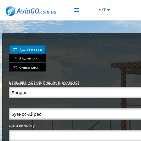
УКР
Туди і назад
В один бік
Кілька міст
Варшава
,
Краків
,
Кишинів
,
Бухарест
Дата вильоту