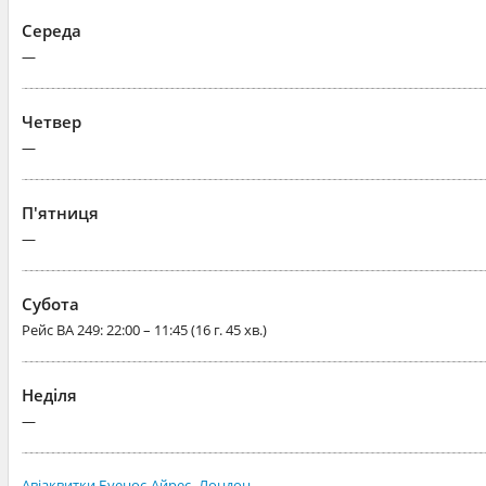
Середа
—
Четвер
—
П'ятниця
—
Субота
Рейс
BA 249
: 22:00 – 11:45 (16 г. 45 хв.)
Неділя
—
Авіаквитки Буенос-Айрес–Лондон