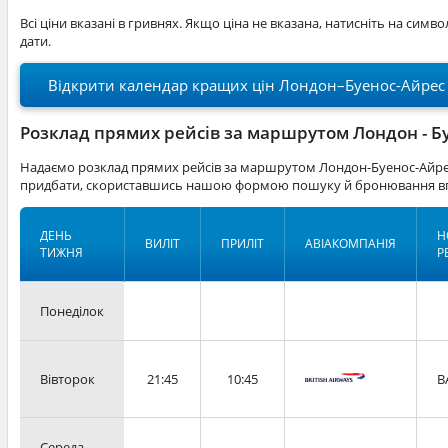
Всі ціни вказані в гривнях. Якщо ціна не вказана, натисніть на симв
дати.
Відкрити календар кращих цін Лондон–Буенос-Айрес
Розклад прямих рейсів за маршрутом Лондон - Б
Надаємо розклад прямих рейсів за маршрутом Лондон-Буенос-Айрес
придбати, скориставшись нашою формою пошуку й бронювання вг
ДЕНЬ
Н
ВИЛІТ
ПРИЛІТ
АВІАКОМПАНІЯ
ТИЖНЯ
Р
Понеділок
Вівторок
21:45
10:45
B
Середа