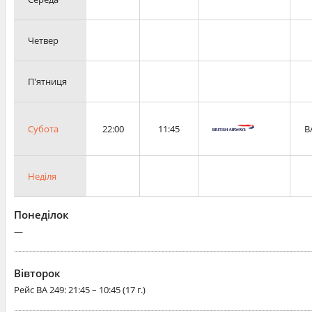
Четвер
П'ятниця
Субота
22:00
11:45
B
Неділя
Понеділок
—
Вівторок
Рейс
BA 249
: 21:45 – 10:45 (17 г.)