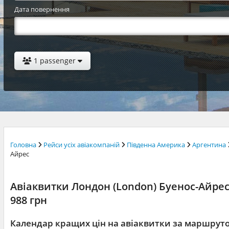
Дата повернення
1 passenger
Головна
Рейси усіх авіакомпаній
Південна Америка
Аргентина
Айрес
Авіаквитки Лондон (London) Буенос-Айрес (
988 грн
Календар кращих цін на авіаквитки за маршрут