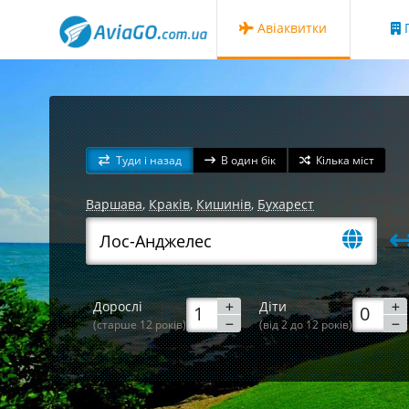
Авіаквитки
Г
Туди і назад
В один бік
Кілька міст
Варшава
,
Краків
,
Кишинів
,
Бухарест
Дорослі
Діти
(старше 12 років)
(від 2 до 12 років)