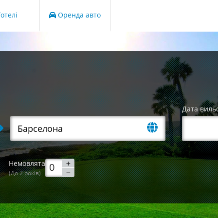
отелі
Оренда авто
Дата виль
Немовлята
(До 2 років)