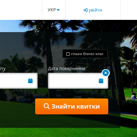
УКР
увійти
тільки бізнес-клас
оту
Дата повернення
Знайти квитки