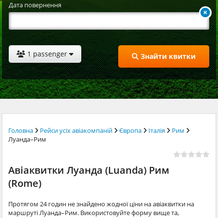
Дата повернення
1 passenger
Знайти квитки
Головна
Рейси усіх авіакомпаній
Європа
Італія
Рим
Луанда–Рим
Авіаквитки Луанда (Luanda) Рим
(Rome)
Протягом 24 годин не знайдено жодної ціни на авіаквитки на
маршруті Луанда–Рим. Використовуйте форму вище та,