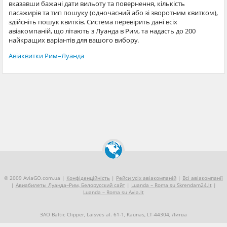
вказавши бажані дати вильоту та повернення, кількість
пасажирів та тип пошуку (одночасний або зі зворотним квитком),
здійсніть пошук квитків. Система перевірить дані всіх
авіакомпаній, що літають з Луанда в Рим, та надасть до 200
найкращих варіантів для вашого вибору.
Авіаквитки Рим–Луанда
© 2009 AviaGO.com.ua |
Конфіденційність
|
Рейси усіх авіакомпаній
|
Всі авіакомпанії
|
Авиабилеты Луанда–Рим, Белорусский сайт
|
Luanda – Roma su Skrendam24.lt
|
Luanda – Roma su Avia.lt
ЗАО Baltic Clipper, Laisvės al. 61-1, Kaunas, LT-44304, Литва