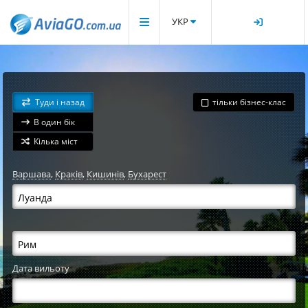
УКР
Туди і назад
тільки бізнес-клас
В один бік
Кілька міст
Варшава
,
Краків
,
Кишинів
,
Бухарест
Дата вильоту