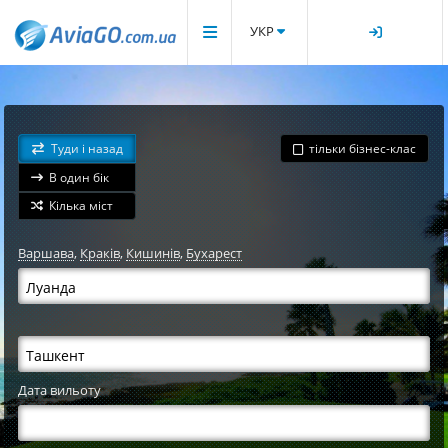
УКР
Туди і назад
тільки бізнес-клас
В один бік
Кілька міст
Варшава
,
Краків
,
Кишинів
,
Бухарест
Дата вильоту