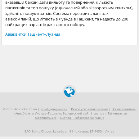
вказавши бажані дати вильоту та повернення, кількість
пасажирів та тип пошуку (одночасний або зі зворотним квитком),
здійсніть пошук квитків. Система перевірить дані всіх
авіакомпаній, що літають з Луанда в Ташкент, та надасть до 200
найкращих варіантів для вашого вибору.
Авіаквитки Ташкент–Луанда
© 2009 AviaGO.com.ua |
Конфіденційність
|
Рейси усіх авіакомпаній
|
Всі авіакомпанії
|
Авиабилеты Луанда–Ташкент, Белорусский сайт
|
Luanda – Taškentas su
Skrendam24.lt
|
Luanda – Taškentas su Avia.lt
ЗАО Baltic Clipper, Laisvės al. 61-1, Kaunas, LT-44304, Литва