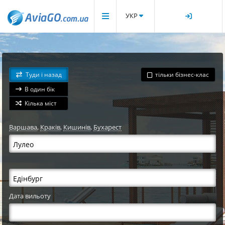
УКР
Туди і назад
тільки бізнес-клас
В один бік
Кілька міст
Варшава
,
Краків
,
Кишинів
,
Бухарест
Дата вильоту