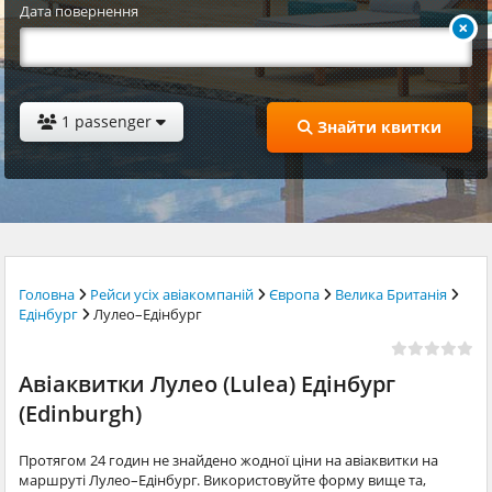
Дата повернення
1 passenger
Знайти квитки
Головна
Рейси усіх авіакомпаній
Європа
Велика Британія
Едінбург
Лулео–Едінбург
Авіаквитки Лулео (Lulea) Едінбург
(Edinburgh)
Протягом 24 годин не знайдено жодної ціни на авіаквитки на
маршруті Лулео–Едінбург. Використовуйте форму вище та,