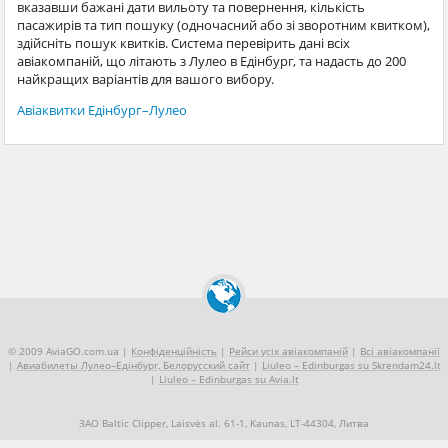
вказавши бажані дати вильоту та повернення, кількість
пасажирів та тип пошуку (одночасний або зі зворотним квитком),
здійсніть пошук квитків. Система перевірить дані всіх
авіакомпаній, що літають з Лулео в Едінбург, та надасть до 200
найкращих варіантів для вашого вибору.
Авіаквитки Едінбург–Лулео
© 2009 AviaGO.com.ua |
Конфіденційність
|
Рейси усіх авіакомпаній
|
Всі авіакомпанії
|
Авиабилеты Лулео–Едінбург, Белорусский сайт
|
Liuleo – Edinburgas su Skrendam24.lt
|
Liuleo – Edinburgas su Avia.lt
ЗАО Baltic Clipper, Laisvės al. 61-1, Kaunas, LT-44304, Литва