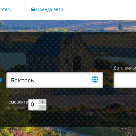
отелі
Оренда авто
Дата виль
Немовлята
(До 2 років)