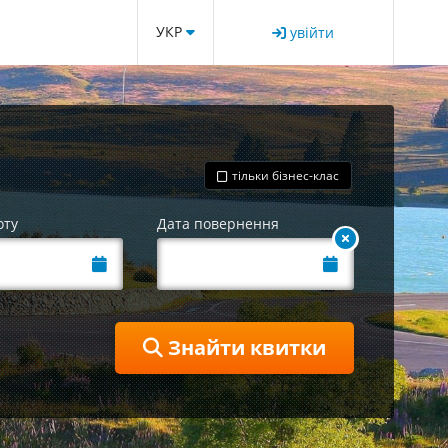
УКР
увійти
тільки бізнес-клас
оту
Дата повернення
Знайти квитки