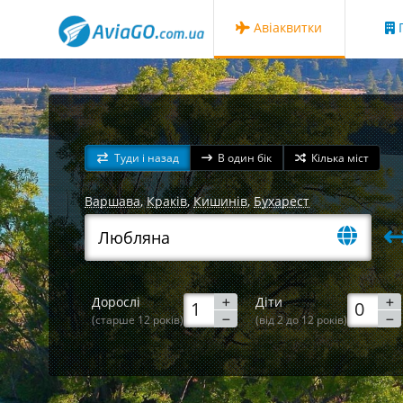
Авіаквитки
Г
Туди і назад
В один бік
Кілька міст
Варшава
,
Краків
,
Кишинів
,
Бухарест
Дорослі
Діти
(старше 12 років)
(від 2 до 12 років)