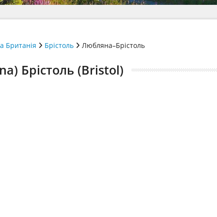
а Британія
Брістоль
Любляна–Брістоль
a) Брістоль (Bristol)