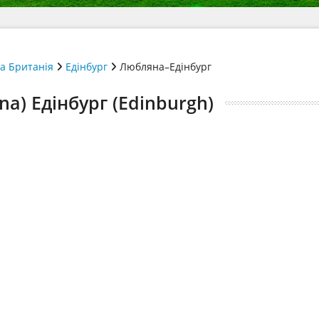
а Британія
Едінбург
Любляна–Едінбург
na) Едінбург (Edinburgh)