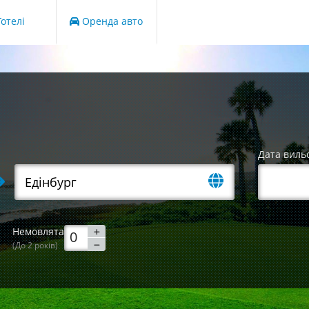
отелі
Оренда авто
Дата виль
Немовлята
(До 2 років)