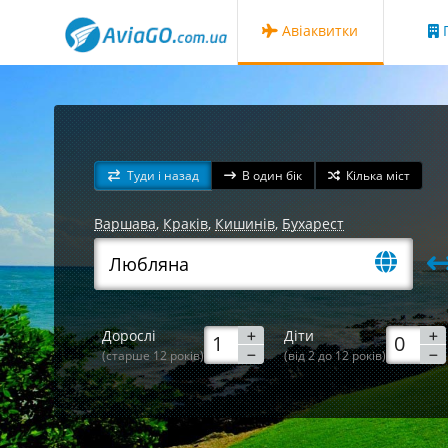
Авіаквитки
Г
Туди і назад
В один бік
Кілька міст
Варшава
,
Краків
,
Кишинів
,
Бухарест
Дорослі
Діти
(старше 12 років)
(від 2 до 12 років)