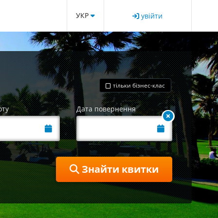
УКР
увійти
тільки бізнес-клас
оту
Дата повернення
Знайти квитки