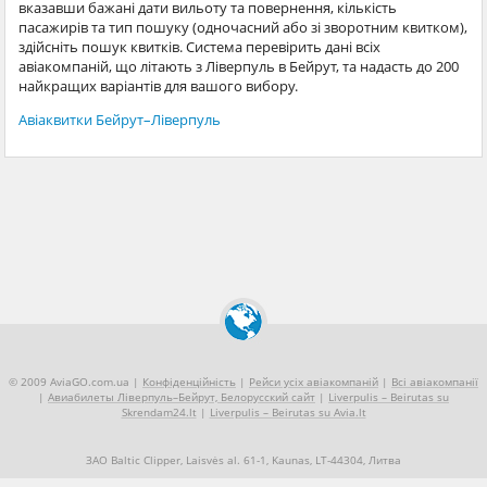
вказавши бажані дати вильоту та повернення, кількість
пасажирів та тип пошуку (одночасний або зі зворотним квитком),
здійсніть пошук квитків. Система перевірить дані всіх
авіакомпаній, що літають з Ліверпуль в Бейрут, та надасть до 200
найкращих варіантів для вашого вибору.
Авіаквитки Бейрут–Ліверпуль
© 2009 AviaGO.com.ua |
Конфіденційність
|
Рейси усіх авіакомпаній
|
Всі авіакомпанії
|
Авиабилеты Ліверпуль–Бейрут, Белорусский сайт
|
Liverpulis – Beirutas su
Skrendam24.lt
|
Liverpulis – Beirutas su Avia.lt
ЗАО Baltic Clipper, Laisvės al. 61-1, Kaunas, LT-44304, Литва