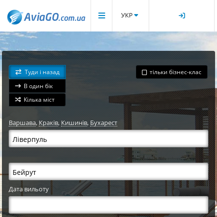
УКР
Туди і назад
тільки бізнес-клас
В один бік
Кілька міст
Варшава
,
Краків
,
Кишинів
,
Бухарест
Дата вильоту