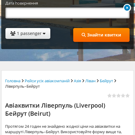
Дата повернення
1 passenger
Знайти квитки
Головна
Рейси усіх авіакомпаній
Азія
Ліван
Бейрут
Ліверпуль–Бейрут
Авіаквитки Ліверпуль (Liverpool)
Бейрут (Beirut)
Протягом 24 годин не знайдено жодної ціни на авіаквитки на
маршруті Ліверпуль–Бейрут. Використовуйте форму вище та,