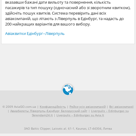
вказавши бажані дати вильоту та повернення, кількість
пасажирів та тип пошуку (одночасний або зі зворотним квитком),
здійсніть пошук квитків. Система перевірить дані всіх
авіакомпаній, що літають з Ліверпуль в Едінбург, та надасть до
200 найкращих варіантів для вашого вибору.
Авіаквитки Едінбург–Ліверпуль
© 2009 AviaGO.com.ua |
Конфіденційність
|
Рейси усіх авіакомпаній
|
Всі авіакомпанії
|
Авиабилеты Ліверпуль–Едінбург, Белорусский сайт
|
Liverpulis – Edinburgas su
Skrendam24.lt
|
Liverpulis – Edinburgas su Avia.lt
ЗАО Baltic Clipper, Laisvės al. 61-1, Kaunas, LT-44304, Литва