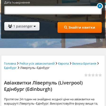
Дата повернення
1 passenger
Знайти квитки
Головна
Рейси усіх авіакомпаній
Європа
Велика Британія
Едінбург
Ліверпуль–Едінбург
Авіаквитки Ліверпуль (Liverpool)
Едінбург (Edinburgh)
Протягом 24 годин не знайдено жодної ціни на авіаквитки на
маршруті Ліверпуль–Едінбург. Використовуйте форму вище та,