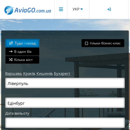
УКР
Туди і назад
тільки бізнес-клас
В один бік
Кілька міст
Варшава
,
Краків
,
Кишинів
,
Бухарест
Дата вильоту