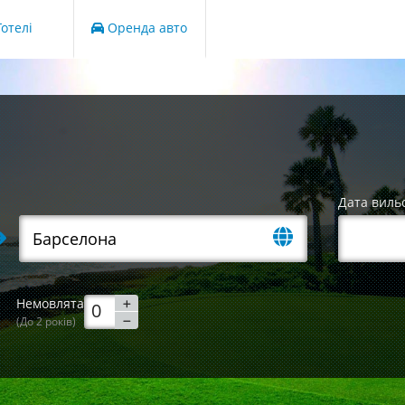
отелі
Оренда авто
Дата виль
Немовлята
(До 2 років)