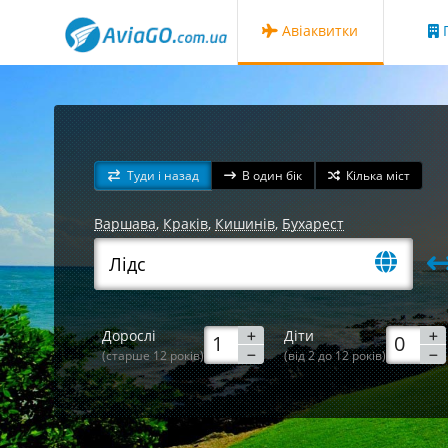
Авіаквитки
Г
Туди і назад
В один бік
Кілька міст
Варшава
,
Краків
,
Кишинів
,
Бухарест
Дорослі
Діти
(старше 12 років)
(від 2 до 12 років)