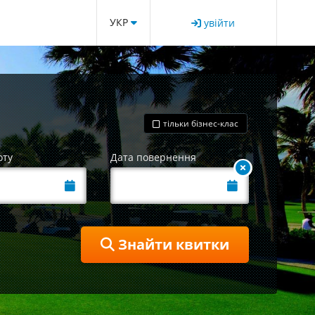
УКР
увійти
тільки бізнес-клас
оту
Дата повернення
Знайти квитки