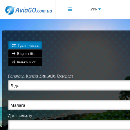
УКР
Туди і назад
В один бік
Кілька міст
Варшава
,
Краків
,
Кишинів
,
Бухарест
Дата вильоту