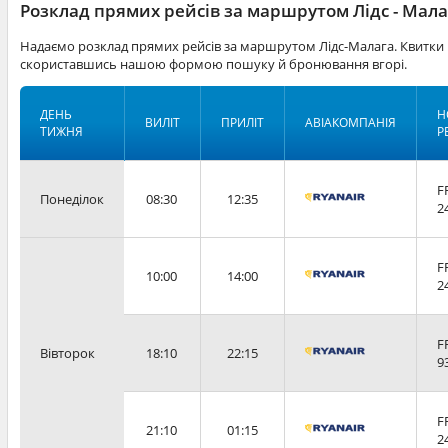
Розклад прямих рейсів за маршрутом Лідс - Мала
Надаємо розклад прямих рейсів за маршрутом Лідс-Малага. Квитки 
скориставшись нашою формою пошуку й бронювання вгорі.
ДЕНЬ
Н
ВИЛІТ
ПРИЛІТ
АВІАКОМПАНІЯ
ТИЖНЯ
Р
F
Понеділок
08:30
12:35
2
F
10:00
14:00
2
F
Вівторок
18:10
22:15
9
F
21:10
01:15
2