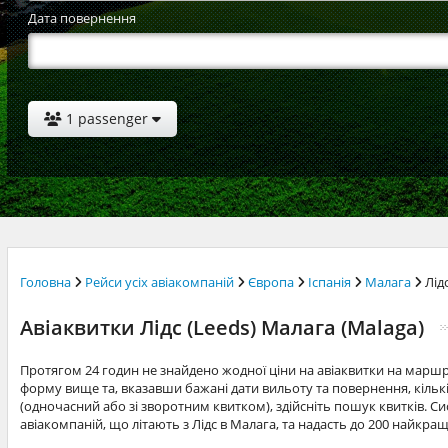
Дата повернення
1 passenger
Головна
Рейси усіх авіакомпаній
Європа
Іспанія
Малага
Лід
Авіаквитки Лідс (Leeds) Малага (Malaga)
Протягом 24 годин не знайдено жодної ціни на авіаквитки на маршр
форму вище та, вказавши бажані дати вильоту та повернення, кільк
(одночасний або зі зворотним квитком), здійсніть пошук квитків. Си
авіакомпаній, що літають з Лідс в Малага, та надасть до 200 найкра