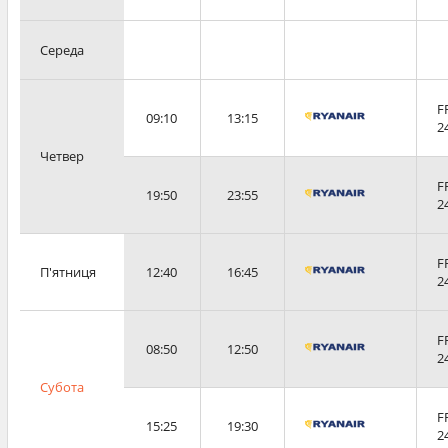
Середа
F
09:10
13:15
2
Четвер
F
19:50
23:55
2
F
П'ятниця
12:40
16:45
2
F
08:50
12:50
2
Субота
F
15:25
19:30
2